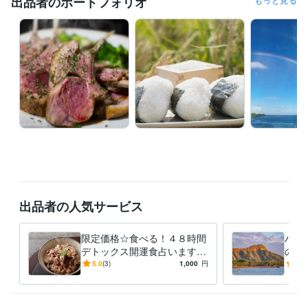
出品者のポートフォリオ
ハワイアンスピリチュアル鑑定/ハワイの文化・観光・グルメ執筆
その他ツール
ハワイアンスピリチュアルカウンセリング:5年
栄養指導:5年
得意分野
占い
霊視透視でのハワイアンスピリチュアル鑑定
霊視
透視
スピリチュアル
恋愛
ダイエット
家庭
相性
仕事
運勢
厄除け
悩み相談・カウンセリング
ハナ的ポジティブシンキングカウンセリ
ング
語学力
英語
ネイティブレベル
出品者の人気サービス
限定価格☆食べる！４８時間
ハナ
デトックス開運食占います
の8
脳も心も喜ぶ健康的なデトッ
様限
5.0
(3)
1,000
円
4.3
クス開運食を占い、鑑定しま
オリ
す☆
す