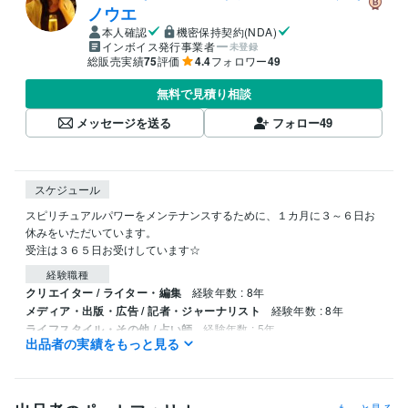
ノウエ
本人確認
機密保持契約(NDA)
インボイス発行事業者
未登録
総販売実績
75
評価
4.4
フォロワー
49
無料で見積り相談
メッセージを送る
フォロー
49
スケジュール
スピリチュアルパワーをメンテナンスするために、１カ月に３～６日お
休みをいただいています。

受注は３６５日お受けしています☆
経験職種
クリエイター / ライター・編集
経験年数 : 8年
メディア・出版・広告 / 記者・ジャーナリスト
経験年数 : 8年
ライフスタイル・その他 / 占い師
経験年数 : 5年
出品者の実績をもっと見る
ライフスタイル・その他 / 講師・インストラクター
経験年数 : 5年
ライフスタイル・その他 / カウンセラー・コーチ
経験年数 : 5年
受賞歴
もっと見る