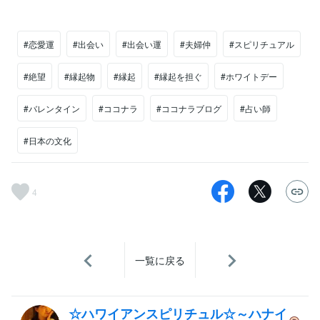
#恋愛運
#出会い
#出会い運
#夫婦仲
#スピリチュアル
#絶望
#縁起物
#縁起
#縁起を担ぐ
#ホワイトデー
#バレンタイン
#ココナラ
#ココナラブログ
#占い師
#日本の文化
4
一覧に戻る
☆ハワイアンスピリチュル☆～ハナイ