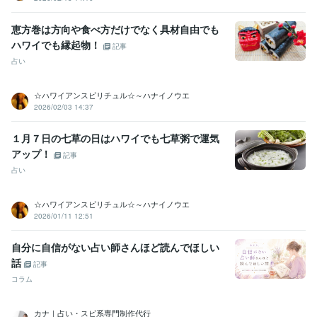
恵方巻は方向や食べ方だけでなく具材自由でも
ハワイでも縁起物！
記事
占い
☆ハワイアンスピリチュル☆～ハナイノウエ
2026/02/03 14:37
１月７日の七草の日はハワイでも七草粥で運気
アップ！
記事
占い
☆ハワイアンスピリチュル☆～ハナイノウエ
2026/01/11 12:51
自分に自信がない占い師さんほど読んでほしい
話
記事
コラム
カナ｜占い・スピ系専門制作代行