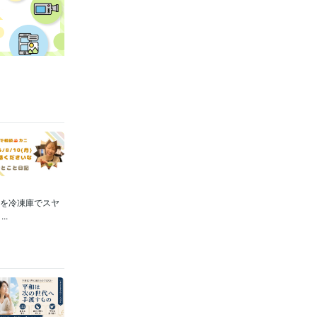
枚を冷凍庫でスヤ
.