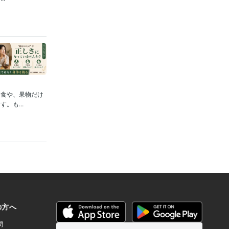
ン食や、果物だけ
。も...