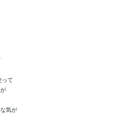
ぇ
ば
使って
たが
な気が