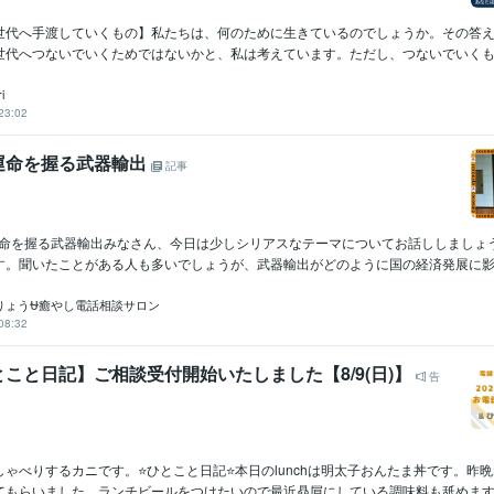
世代へ手渡していくもの】私たちは、何のために生きているのでしょうか。その答
世代へつないでいくためではないかと、私は考えています。ただし、つないでいくもの
i
23:02
運命を握る武器輸出
記事
の運命を握る武器輸出みなさん、今日は少しシリアスなテーマについてお話ししましょ
す。聞いたことがある人も多いでしょうが、武器輸出がどのように国の経済発展に影響.
りょう⛎癒やし電話相談サロン
08:32
こと日記】ご相談受付開始いたしました【8/9(日)】
告
ゃべりするカニです。⭐ひとこと日記⭐本日のlunchは明太子おんたま丼です。昨
てもらいました。ランチビールをつけたいので最近贔屓にしている調味料も舐めます..