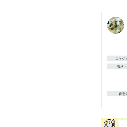
スケジ
資格・
得意