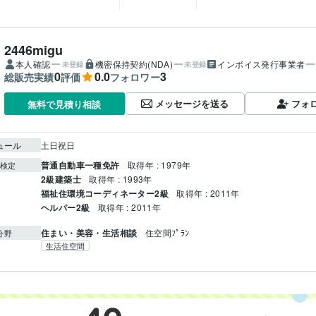
2446migu
本人確認
機密保持契約(NDA)
インボイス発行事業者
未登録
未登録
0
0.0
3
総販売実績
評価
フォロワー
メッセージを送る
フォ
無料で見積り相談
ュール
土日祝日
普通自動車一種免許
取得年 : 1979年
検定
2級建築士
取得年 : 1993年
福祉住環境コーディネーター2級
取得年 : 2011年
ヘルパー2級
取得年 : 2011年
住まい・美容・生活相談
住空間ﾌﾟﾗﾝ
分野
生活住空間