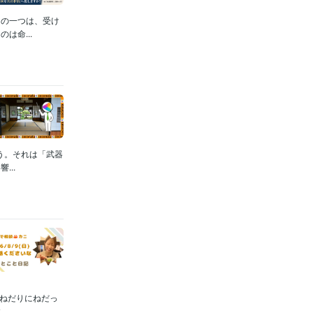
えの一つは、受け
は命...
う。それは「武器
..
晩ねだりにねだっ
.