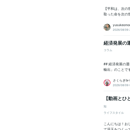
【平和は、次の
取った命を次の
yusukeomor
2026/08/09 
経済発展の
コラム
## 経済発展
輸出」のことで
さくらぎ☕
2026/08/09 
【動画とひと
知
ライフスタイル
こんにちは！おし
て温玉をつくっ