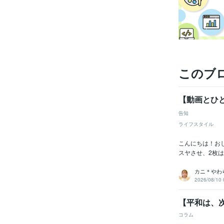
このブ
【動画とひと
告知
ライフスタイル
こんにちは！お
スヤさせ、2枚は
カニ＊やわ
2026/08/10 
【平和は、
コラム