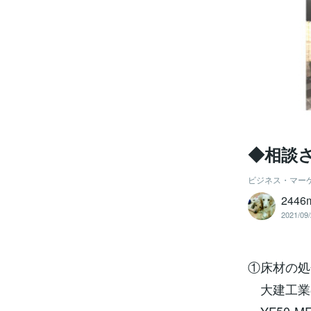
◆相談
ビジネス・マー
2446
2021/09/
①床材の処
大建工業