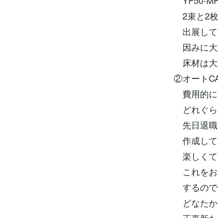
YF50-M
2束と2枚
出展して
因みに大
床材は大
②オートC
費用的に
どれぐら
先日退職し
作成して
楽しくて
これをお
するので
どなたか