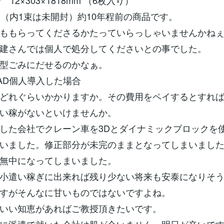
F 12×303×1818mm （6枚入り）
（内1束は未開封）約10年程前の商品です。
ももらってくださるかたっていらっしゃいませんかね
建さんでは個人で処分してくださいとの事でした。
型ごみにだせるのかなぁ。
AD個人導入した場合
どれぐらいかかりますか。その費用をペイするとすれ
い稼がないといけませんか。
た会社でクレーン車を3Dとダイナミックブロックを
いました。修正部分が未完のままとなってしまいまし
無中になってしまいました。
小遣い稼ぎに出来れば残り少ない将来も安泰になりそう
すがそんなに甘いものではないですよね。
いい知恵があればご教授頂きたいです。