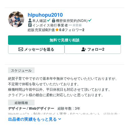
hipuhopu2010
本人確認
機密保持契約(NDA)
インボイス発行事業者
未登録
総販売実績
0
評価
0.0
フォロワー
2
無料で見積り相談
メッセージを送る
フォロー
2
スケジュール
絶賛子育て中ですので基本年中無休でやらせていただいておりますが、
不定期で休暇を取らせていただいております。

稼働時間は午前中以外。平日休祝日も対応させて頂いております。

経験職種
デザイナー / Webデザイナー
経験年数 : 3年
Webサービス・制作 / ECサイト運営・ECコンサルタント
経験年数 :
出品者の実績をもっと見る
10年