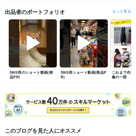
職歴
明発行株式会社
2012年6月 ~ 2025年11月
出品者のポートフォリオ
もっと見る
ビジネス・クリエイティブツール
Google スプレッドシート:1年
ChatGPT:1年
Adobe Photoshop:5年
Canva:5年
その他ツール
photoshop:5年
canva:5年
Runway:1年
得意分野
デザイン制作
楽天RMS・アマゾン等の画像制作
画像制作 中国輸入
SNS用のショート動画(商
SNS用ショート動画(商品P
これまで作成
品PR)
R)
像の一部
学歴
国士館大学
2004年3月 ~ 2008年2月
このブログを見た人にオススメ