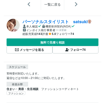
一覧に戻る
パーソナルスタイリスト satsuki
本人確認
機密保持契約(NDA)
インボイス発行事業者
未登録
総販売実績
143
評価
5.0
フォロワー
74
無料で見積り相談
メッセージを送る
フォロー
74
スケジュール
常時受付対応いたします。

得意分野
住まい・美容・生活相談
ファッションコーディネート
ファッション