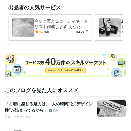
出品者の人気サービス
今すぐ買えるコーディネート
あな
リスト作成します あなたの
ト】
服の悩み、一緒に解決しまし
コス
4.9
(62)
5,500
円
5.0
ょう！
に差
このブログを見た人にオススメ
「古着に感じる魅力は、“人の時間”と“デザイン
性”が詰まってるから」
記事
美容・ファッション
hikar_i