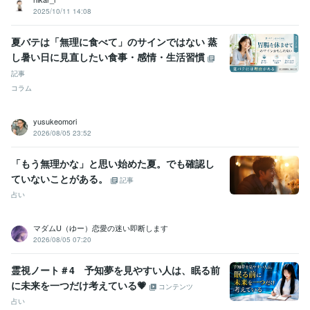
2025/10/11 14:08
夏バテは「無理に食べて」のサインではない 蒸
し暑い日に見直したい食事・感情・生活習慣
記事
コラム
yusukeomori
2026/08/05 23:52
「もう無理かな」と思い始めた夏。でも確認し
ていないことがある。
記事
占い
マダムU（ゆー）恋愛の迷い即断します
2026/08/05 07:20
霊視ノート＃4 予知夢を見やすい人は、眠る前
に未来を一つだけ考えている💗
コンテンツ
占い