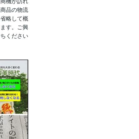
な商機が訪れ
系商品の物流
、省略して概
ります。ご興
待ちください