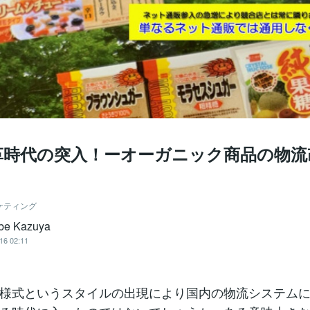
革時代の突入！ーオーガニック商品の物流
ケティング
be Kazuya
16 02:11
様式というスタイルの出現により国内の物流システム