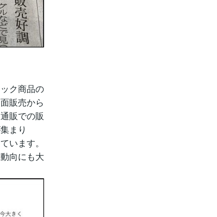
ニック商品の
路面販売から
ト通販での販
が集まり
しています。
の動向にも大