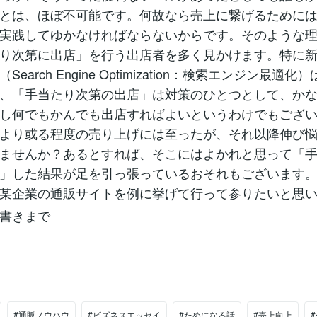
とは、ほぼ不可能です。何故なら売上に繋げるために
実践してゆかなければならないからです。そのような
り次第に出店」を行う出店者を多く見かけます。特に
earch Engine Optimization：検索エンジン最適
、「手当たり次第の出店」は対策のひとつとして、か
し何でもかんでも出店すればよいというわけでもござ
より或る程度の売り上げには至ったが、それ以降伸び
ませんか？あるとすれば、そこにはよかれと思って「
」した結果が足を引っ張っているおそれもございます
某企業の通販サイトを例に挙げて行って参りたいと思
書きまで
#通販ノウハウ
#ビズネスエッセイ
#ためになる話
#売上向上