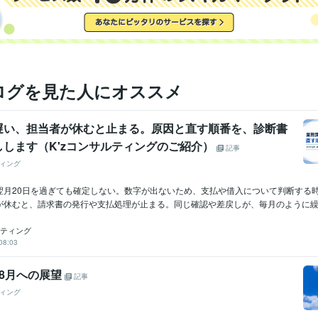
ログを見た人にオススメ
遅い、担当者が休むと止まる。原因と直す順番を、診断書
しします（K'zコンサルティングのご紹介）
記事
ィング
翌月20日を過ぎても確定しない。数字が出ないため、支払や借入について判断する
が休むと、請求書の発行や支払処理が止まる。同じ確認や差戻しが、毎月のように繰り返
ルティング
08:03
8月への展望
記事
ィング