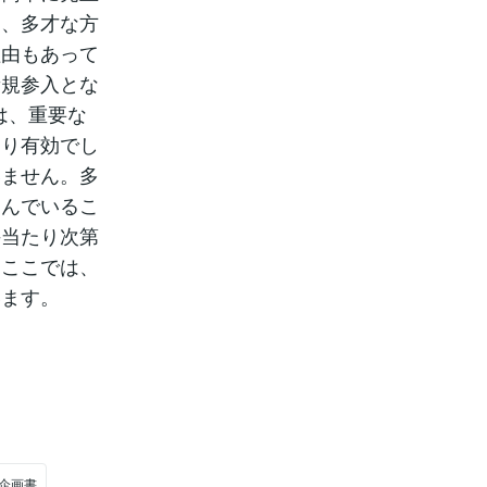
は、多才な方
理由もあって
新規参入とな
化）は、重要な
なり有効でし
いません。多
悩んでいるこ
手当たり次第
。ここでは、
います。
#企画書