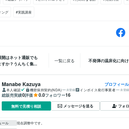
ィング
#実践講座
展開はネット通販でも
一覧に戻る
不発弾の温床化に向け
すか？うんちく集...
Manabe Kazuya
プロフィール
本人確認
機密保持契約(NDA)
インボイス発行事業者
未登録
未登
0
0.0
16
総販売実績
評価
フォロワー
メッセージを送る
フォ
無料で見積り相談
ュール
現在調整中です。