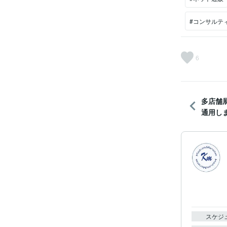
#コンサルテ
6
多店舗
通用しま
スケジ