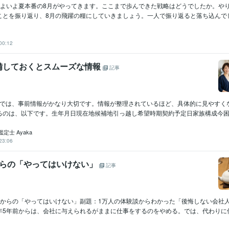
いよいよ夏本番の8月がやってきます。ここまで歩んできた戦略はどうでしたか。や
とを振り返り、8月の飛躍の糧にしていきましょう。一人で振り返ると落ち込んでしま
00:12
備しておくとスムーズな情報
記事
相談では、事前情報がかなり大切です。情報が整理されているほど、具体的に見やすく
るのは、以下です。生年月日現在地候補地引っ越し希望時期契約予定日家族構成今困っ.
定士 Ayaka
23:06
からの「やってはいけない」
記事
前からの「やってはいけない」副題：1万人の体験談からわかった「後悔しない会社
5年前からは、会社に与えられるがままに仕事をするのをやめる。では、代わりに何を