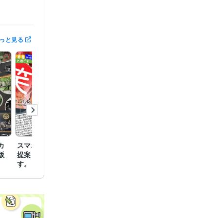
っと見る
カ
スマホ写真をお金にする
版
提案も込められていま
す。