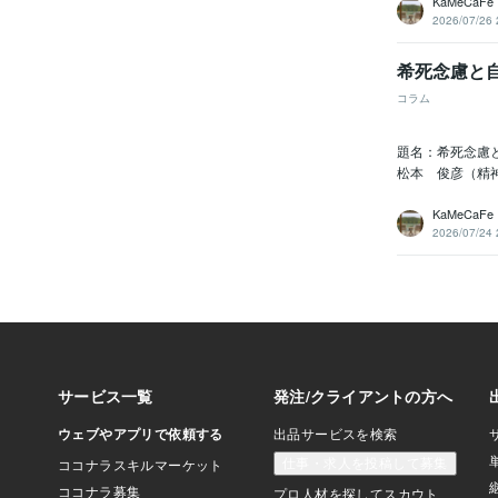
KaMeCaFe
2026/07/26 
希死念慮と
コラム
題名：希死念慮
松本 俊彦（精
KaMeCaFe
2026/07/24 