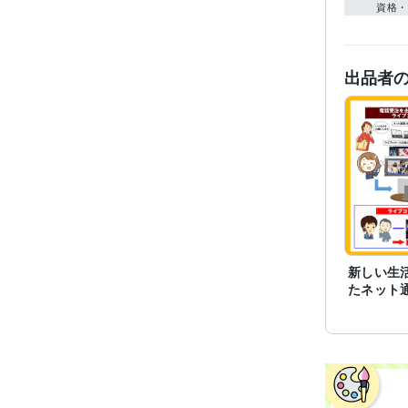
資格・
出品者
新しい生
たネット