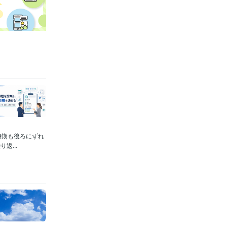
時期も後ろにずれ
...