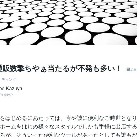
通販数撃ちやぁ当たるが不発も多い！
記事
ケティング
be Kazuya
04 04:49
をはじめるにあたっては、今や誠に便利なご時世とな
ホームをはじめ様々なスタイルでしかも手軽に出店す
ろが、そういった便利なツールがあったとしても誰も