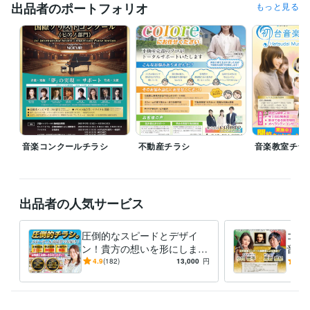
出品者のポートフォリオ
もっと見る
音楽コンクールチラシ
不動産チラシ
音楽教室チラ
出品者の人気サービス
圧倒的なスピードとデザイ
コン
ン！貴方の想いを形にします
音楽
＜飲食店、医療、福祉、不動
【音
4.9
(182)
13,000
円
4.9
産、製品など、あらゆる分野
会の
に対応＞
す！