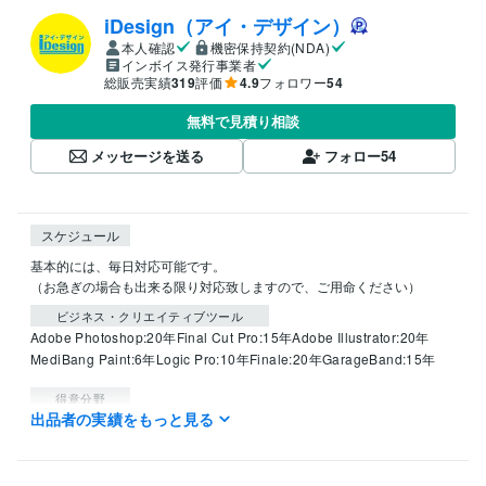
iDesign（アイ・デザイン）
本人確認
機密保持契約(NDA)
インボイス発行事業者
総販売実績
319
評価
4.9
フォロワー
54
無料で見積り相談
メッセージを送る
フォロー
54
スケジュール
基本的には、毎日対応可能です。

（お急ぎの場合も出来る限り対応致しますので、ご用命ください）
ビジネス・クリエイティブツール
Adobe Photoshop:20年
Final Cut Pro:15年
Adobe Illustrator:20年
MediBang Paint:6年
Logic Pro:10年
Finale:20年
GarageBand:15年
得意分野
出品者の実績をもっと見る
デザイン制作
画像切り抜き、加工
キャッチフレーズの作成
画像処理
デザイン制作
各種チラシ・広告など
音楽
コンサート
イベント
不動産
美容
医療
飲食