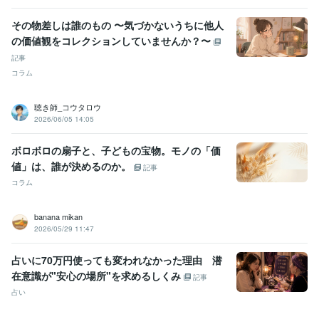
その物差しは誰のもの 〜気づかないうちに他人
の価値観をコレクションしていませんか？〜
記事
コラム
聴き師_コウタロウ
2026/06/05 14:05
ボロボロの扇子と、子どもの宝物。モノの「価
値」は、誰が決めるのか。
記事
コラム
banana mikan
2026/05/29 11:47
占いに70万円使っても変われなかった理由 潜
在意識が"安心の場所"を求めるしくみ
記事
占い