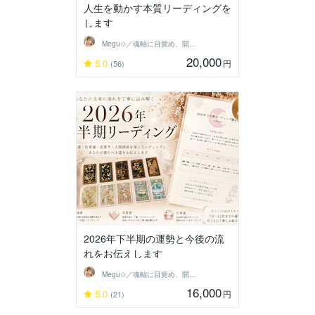
人生を動かす本質リーディングを
します
Megu✩／魂軸に目覚め、開花させる魔女
20,000
5.0
円
(56)
2026年下半期の運勢と今後の流
れをお伝えします
Megu✩／魂軸に目覚め、開花させる魔女
16,000
5.0
円
(21)