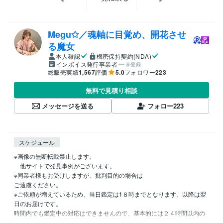
Megu✩／魂軸に目覚め、開花させ
る魔女
本人確認
機密保持契約(NDA)
インボイス発行事業者
未登録
総販売実績
1,567
評価
5.0
フォロワー
223
無料で見積り相談
メッセージを送る
フォロー
223
スケジュール
※画像の無断転載禁止します。

　他サイトで発見事例がございます。

※同業者様もお受けしますが、批判目的の場合は

ご遠慮ください。

※ご依頼が増えているため、当日鑑定は1８時までとなります。以降は翌
日のお届けです。

時間内でも鑑定中の対応はできませんので、基本的には２４時間以内の
鑑定、と捉えてくださいませ。
