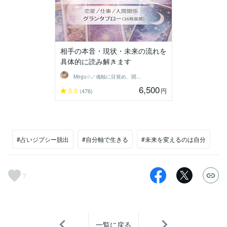
相手の本音・現状・未来の流れを
具体的に読み解きます
Megu✩／魂軸に目覚め、開花させる魔女
6,500
5.0
円
(476)
#占いジプシー脱出
#自分軸で生きる
#未来を変えるのは自分
7
一覧に戻る