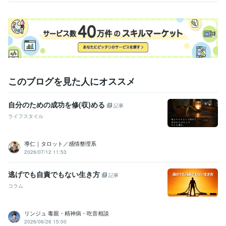
経験職種
ライフスタイル・その他 / 占い師
経験年数 : 20年
ライフスタイル・その他 / カウンセラー・コーチ
経験年数 : 16年
ライフスタイル・その他 / 保育士・ベビーシッター
経験年数 : 22年
資格・検定
幼稚園教諭免許
取得年 : 2001年
保育士
取得年 : 2015年
このブログを見た人にオススメ
カラーセラピスト
取得年 : 2014年
自分のための成功を修(収)める
得意分野
記事
占い
タロット、オラクル、ルノルマンカード
ライフスタイル
恋愛、仕事、復縁
結婚
マインド
起業副業
人生総合
悩み相談・カウンセリング
カラーセラピー、カウンセリング
悩み カラーセラピー
カウンセリング
傾聴
スピリチュアル
導仁｜タロット／感情整理系
自己肯定感
マインド
セルフラブ
保育人間関係
2026/07/12 11:53
逃げでも自責でもない生き方
記事
コラム
リンジュ 毒親・精神病・吃音相談
2026/06/26 15:00