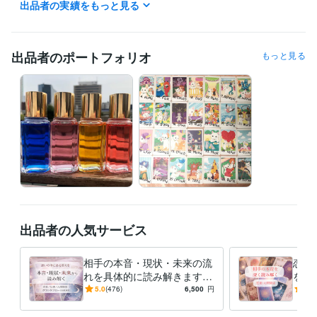
出品者の実績をもっと見る
タイミングが合えば最短1時間でお伝えとなります。

オーダーメニューをご希望の方はメッセージくださいませ＾＾

出品者のポートフォリオ
もっと見る
※ご依頼が集中した場合即日お届けができないことがありますが、基本的
に24時間以内の結果お伝えとなります。

★結果に関しての質問について★

・当日に限りメニューによって1つ、あるいは2つ受け付けております。
よくお読みになってご購入ください。

お仕事などご都合ありましたらご連絡くださいませ。

※質問含めての承諾ですので、承諾後のご質問は受け付けません。

お一人様ずつ丁寧に向き合う為にも、質問以外のやりとりを当日中とさ
せていただきました。

出品者の人気サービス
※2１時以降はいかなるお答えも出来かねます。

・不明点、質問も基本的に当日中とさせていただきます。承諾後もお答
相手の本音・現状・未来の流
恋愛
えできません

れを具体的に読み解きます
を深
恋愛・仕事・人間関係の背景
0年
5.0
(476)
6,500
円
5.0
トークルーム管理の為、正式な納品後、やりとりが終了しましたらすぐ
や流れを整理し、多角的に捉
両面
えます