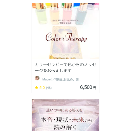
カラーセラピーで色からのメッセ
ージをお伝えします
Megu✩／魂軸に目覚め、開花させる魔女
6,500
5.0
円
(46)