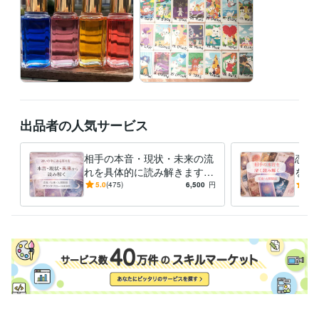
★結果に関しての質問について★

・当日に限りメニューによって1つ、あるいは2つ受け付けております。
よくお読みになってご購入ください。

お仕事などご都合ありましたらご連絡くださいませ。

※質問含めての承諾ですので、承諾後のご質問は受け付けません。

お一人様ずつ丁寧に向き合う為にも、質問以外のやりとりを当日中とさ
せていただきました。

出品者の人気サービス
※2１時以降はいかなるお答えも出来かねます。

・不明点、質問も基本的に当日中とさせていただきます。承諾後もお答
相手の本音・現状・未来の流
恋愛
えできません

れを具体的に読み解きます
を深
恋愛・仕事・人間関係の背景
0年
5.0
(475)
6,500
円
5.0
トークルーム管理の為、正式な納品後、やりとりが終了しましたらすぐ
や流れを整理し、多角的に捉
両面
えます
経験職種
ライフスタイル・その他 / 占い師
経験年数 : 20年
ライフスタイル・その他 / カウンセラー・コーチ
経験年数 : 16年
ライフスタイル・その他 / 保育士・ベビーシッター
経験年数 : 22年
資格・検定
幼稚園教諭免許
取得年 : 2001年