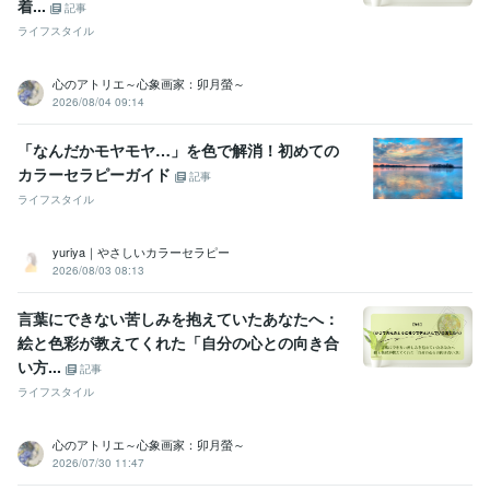
着...
記事
ライフスタイル
心のアトリエ～心象画家：卯月螢～
2026/08/04 09:14
「なんだかモヤモヤ…」を色で解消！初めての
カラーセラピーガイド
記事
ライフスタイル
yuriya｜やさしいカラーセラピー
2026/08/03 08:13
言葉にできない苦しみを抱えていたあなたへ：
絵と色彩が教えてくれた「自分の心との向き合
い方...
記事
ライフスタイル
心のアトリエ～心象画家：卯月螢～
2026/07/30 11:47