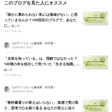
保育士
取得年 : 2015年
このブログを見た人にオススメ
カラーセラピスト
取得年 : 2014年
「誰かに褒められない私には価値がない」と思
得意分野
占い
タロット、オラクル、ルノルマンカード
っていませんか？100回目のブログで、あなた
恋愛、仕事、復縁
結婚
マインド
起業副業
人生総合
に...
記事
悩み相談・カウンセリング
カラーセラピー、カウンセリング
ライフスタイル
悩み カラーセラピー
カウンセリング
傾聴
スピリチュアル
自己肯定感
マインド
セルフラブ
保育人間関係
心のアトリエ～心象画家：卯月螢～
2026/08/07 09:21
「名前を知っている」は、理解ではなかった？
100冊の本を処分して気づいた「生きる知識」...
記事
ライフスタイル
心のアトリエ～心象画家：卯月螢～
2026/08/05 09:53
「教科書通りの答えはいらない」 直感で受け取
り、思考で心を振り返る あなたの答えに辿り