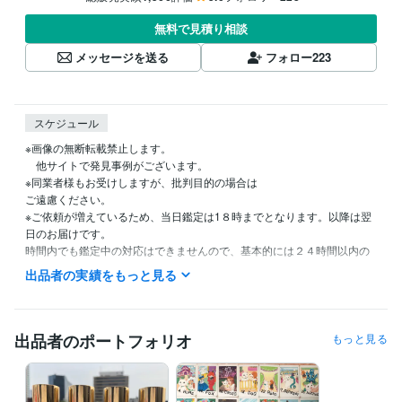
無料で見積り相談
メッセージを送る
フォロー
223
スケジュール
※画像の無断転載禁止します。

　他サイトで発見事例がございます。

※同業者様もお受けしますが、批判目的の場合は

ご遠慮ください。

※ご依頼が増えているため、当日鑑定は1８時までとなります。以降は翌
日のお届けです。

時間内でも鑑定中の対応はできませんので、基本的には２４時間以内の
鑑定、と捉えてくださいませ。

出品者の実績をもっと見る
タイミングが合えば最短1時間でお伝えとなります。

オーダーメニューをご希望の方はメッセージくださいませ＾＾

出品者のポートフォリオ
もっと見る
※ご依頼が集中した場合即日お届けができないことがありますが、基本的
に24時間以内の結果お伝えとなります。
