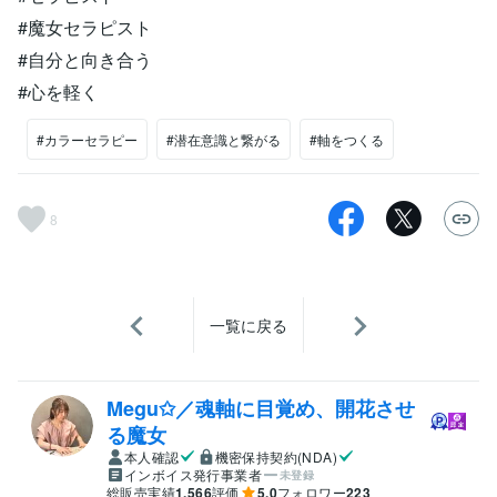
#魔女セラピスト
#自分と向き合う
#心を軽く
#カラーセラピー
#潜在意識と繋がる
#軸をつくる
8
一覧に戻る
Megu✩／魂軸に目覚め、開花させ
る魔女
本人確認
機密保持契約(NDA)
インボイス発行事業者
未登録
総販売実績
1,566
評価
5.0
フォロワー
223