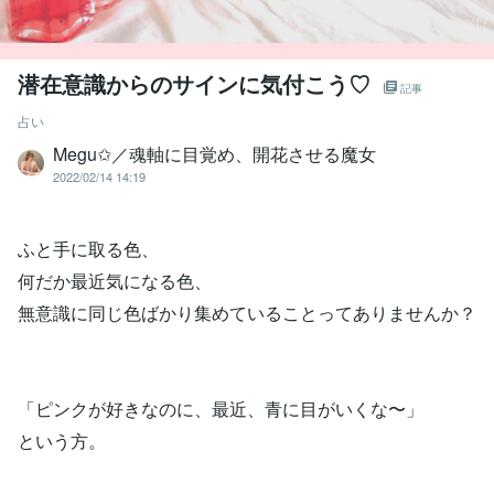
潜在意識からのサインに気付こう♡
記事
占い
Megu✩／魂軸に目覚め、開花させる魔女
2022/02/14 14:19
ふと手に取る色、
何だか最近気になる色、
無意識に同じ色ばかり集めていることってありませんか？
「ピンクが好きなのに、最近、青に目がいくな〜」
という方。