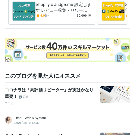
Shopify x Judge.me 設定しま
Sho
す レビュー収集・リワー
化し
ド・リマインダーを自動化し
C 
5.0
(1)
30,000
円
5.0
ませんか？
しま
このブログを見た人にオススメ
ココナラは「高評価リピーター」が実はかなり
重要！
記事
コラム
Utari｜Web＆System
2026/05/10 18:37