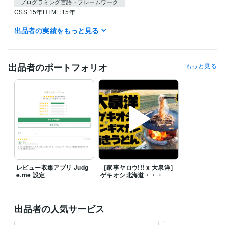
プログラミング言語・フレームワーク
CSS:15年
HTML:15年
出品者の実績をもっと見る
ビジネス・クリエイティブツール
STUDIO:1年
Excel:10年
Numbers:10年
Pages:10年
Word:10年
BASE:5年
Shopify:6年
STORES:5年
Moneyfoward:2年
Google Analytics:10年
PageSpeed Insights:1年
出品者のポートフォリオ
もっと見る
Adobe Photoshop:10年
Adobe Premiere Pro:3年
ゆっくりMovieMaker:3年
Adobe Illustrator:10年
その他ツール
FileMaker:20年
レビュー収集アプリ Judg
［家事ヤロウ!!! x 大泉洋］
e.me 設定
ゲキオシ北海道・・・
出品者の人気サービス