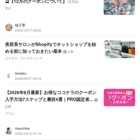
🔮【12月のクーポンについて】
告知
学び
柚子季
2025/12/17 06:32
美容系サロンがShopifyでネットショップを始
める前に知っておきたい基本
記事
ビジネス・マーケティング
hirobiro
2026/08/07 03:44
【2026年8月最新】お得なココナラのクーポン
入手方法7ステップと裏技4選｜PRO認定者...
記事
コラム
mavshine
2022/12/15 07:16