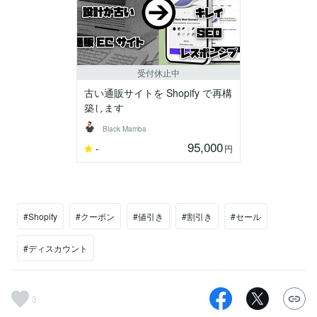
受付休止中
古い通販サイトを Shopify で再構
築します
Black Mamba
95,000
-
円
#Shopify
#クーポン
#値引き
#割引き
#セール
#ディスカウント
3