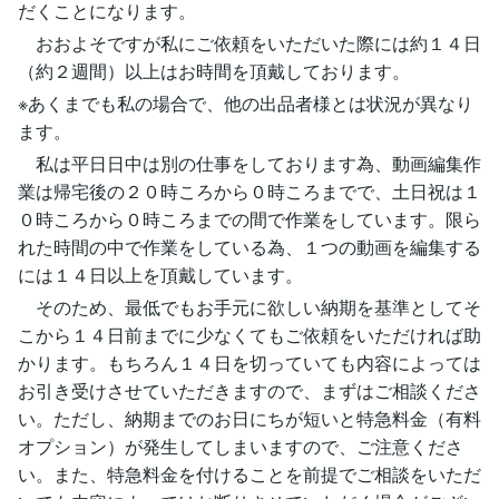
だくことになります。
おおよそですが私にご依頼をいただいた際には約１４日
（約２週間）以上はお時間を頂戴しております。
※あくまでも私の場合で、他の出品者様とは状況が異なり
ます。
私は平日日中は別の仕事をしております為、動画編集作
業は帰宅後の２０時ころから０時ころまでで、土日祝は１
０時ころから０時ころまでの間で作業をしています。限ら
れた時間の中で作業をしている為、１つの動画を編集する
には１４日以上を頂戴しています。
そのため、最低でもお手元に欲しい納期を基準としてそ
こから１４日前までに少なくてもご依頼をいただければ助
かります。もちろん１４日を切っていても内容によっては
お引き受けさせていただきますので、まずはご相談くださ
い。ただし、納期までのお日にちが短いと特急料金（有料
オプション）が発生してしまいますので、ご注意くださ
い。また、特急料金を付けることを前提でご相談をいただ