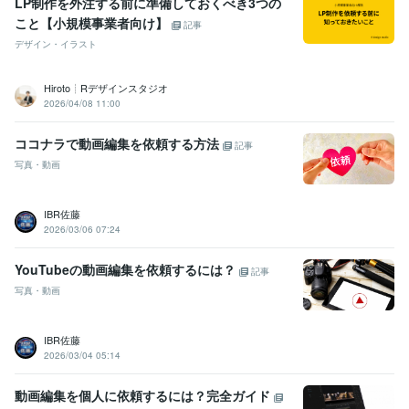
LP制作を外注する前に準備しておくべき3つの
こと【小規模事業者向け】
記事
デザイン・イラスト
Hiroto┊Rデザインスタジオ
2026/04/08 11:00
ココナラで動画編集を依頼する方法
記事
写真・動画
IBR佐藤
2026/03/06 07:24
YouTubeの動画編集を依頼するには？
記事
写真・動画
IBR佐藤
2026/03/04 05:14
動画編集を個人に依頼するには？完全ガイド