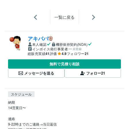
一覧に戻る
アキパパ
本人確認
機密保持契約(NDA)
インボイス発行事業者
未登録
総販売実績
41
評価
4.9
フォロワー
21
無料で見積り相談
メッセージを送る
フォロー
21
スケジュール
納期

14営業日〜

連絡

9-22時までのご連絡→当日返信
