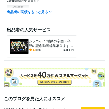
22時以降は翌営業日対応
経験職種
出品者の実績をもっと見る
クリエイター / 動画クリエイター
経験年数 : 5年
営業 / 営業事務・アシスタント
経験年数 : 10年
カスタマーサポート・カスタマーサクセス / カスタマーサポート・ヘ
ルプデスク
経験年数 : 1年
出品者の人気サービス
管理 / 内部監査・内部統制
経験年数 : 2年
管理 / 総務
経験年数 : 8年
カッコイイ/感動の卒団・卒
ビジネス・クリエイティブツール
部の記念動画編集承ります
Excel:20年
Google スプレッドシート:10年
一生の思い出を記憶だけでな
Google ドキュメント:10年
4.9
(29)
6,000
円
く記録に
Word:20年
Adobe Photoshop:7年
Adobe Premiere Pro:7年
Filmora:9年
得意分野
動画編集・映像制作
クラブ部員募集・卒団記念ムービー動画編集
趣味
スポーツ
記念
募集
卒部・卒団
学歴
城西国際大学
1995年3月 ~ 1999年2月
このブログを見た人にオススメ