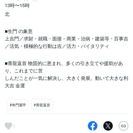
13時〜15時
北
■⽣⾨ の象意
上吉⾨／求財・就職・⾯接・商業・治病・建築等・百事吉
／活気・積極的な⾏動は吉／活⼒・バイタリティ
■⻘⿓返⾸ 物質的に恵まれ、多くの引き⽴てや援助があ
り、これまでに苦
しんだことが⼀気に解決し、⼤きく発展。動いて⼤きな利
⼤吉 ⾦運
#奇門遁甲
#青龍返首
0