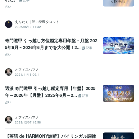
記事
占い
えんたく｜迷い整理タロット
2026/05/19 11:32
奇門遁甲 引っ越し方位鑑定専用年盤・月盤 202
5年6月～2026年6月までを大公開！2...
記事
占い
オフィスハマノ
2021/11/18 09:11
透派 奇門遁甲 引っ越し鑑定専用【年盤】2025
年～2026年【月盤】2025年6月～2...
記事
占い
オフィスハマノ
2023/12/07 15:58
【英語 de HARMONY診断】バイリンガル調律