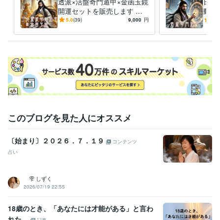
透派×活盤奇門遁甲×金函玉鏡
日帰
開運セットを販売します 三
動で
大方位術6ヵ月分のデータを
奇門
5.0
(39)
9,000
円
5.0
提供！
ーを
このブログを見た人にオススメ
〔始まり〕２０２６．７．１９
コンテンツ
占い
雫 しずく
2026/07/19 22:55
18歳のとき、「あなたには才能がある」と言わ
れた。