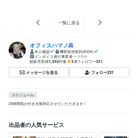
一覧に戻る
オフィスハマノ
本人確認
機密保持契約(NDA)
インボイス発行事業者
未登録
総販売実績
1,330
評価
5.0
フォロワー
231
メッセージを送る
フォロー
231
スケジュール
24時間気が付き次第対応させていただきます！
出品者の人気サービス