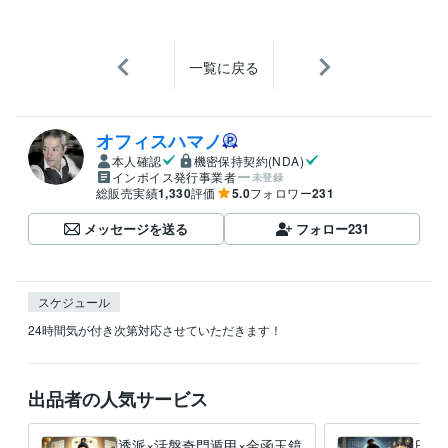
一覧に戻る
オフィスハマノ
本人確認
機密保持契約(NDA)
インボイス発行事業者
未登録
総販売実績
1,330
評価
5.0
フォロワー
231
メッセージを送る
フォロー
231
スケジュール
24時間気が付き次第対応させていただきます！
出品者の人気サービス
透派×活盤奇門遁甲×金函玉鏡
日帰