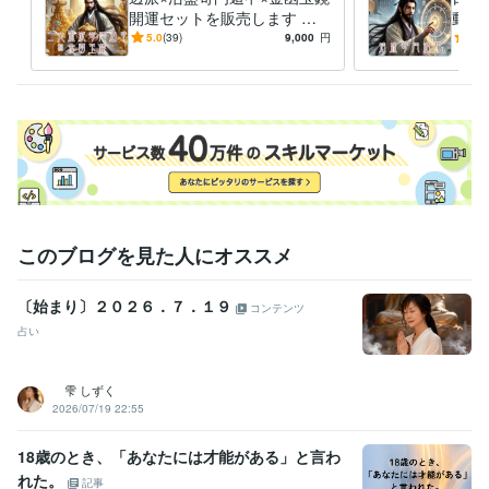
開運セットを販売します 三
動で
大方位術6ヵ月分のデータを
奇門
5.0
(39)
9,000
円
5.0
提供！
ーを
このブログを見た人にオススメ
〔始まり〕２０２６．７．１９
コンテンツ
占い
雫 しずく
2026/07/19 22:55
18歳のとき、「あなたには才能がある」と言わ
れた。
記事