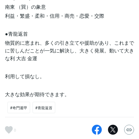
南東 （巽）の象意
利益・繁盛・柔和・信⽤・商売・恋愛・交際
●⻘⿓返⾸
物質的に恵まれ、多くの引き⽴てや援助があり、これまで
に苦しんだことが⼀気に解決し、⼤きく発展。動いて⼤き
な利 ⼤吉 ⾦運
利用して損なし。
大きな効果が期待できます。
#奇門遁甲
#青龍返首
0