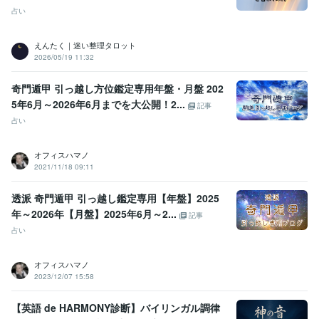
占い
えんたく｜迷い整理タロット
2026/05/19 11:32
奇門遁甲 引っ越し方位鑑定専用年盤・月盤 202
5年6月～2026年6月までを大公開！2...
記事
占い
オフィスハマノ
2021/11/18 09:11
透派 奇門遁甲 引っ越し鑑定専用【年盤】2025
年～2026年【月盤】2025年6月～2...
記事
占い
オフィスハマノ
2023/12/07 15:58
【英語 de HARMONY診断】バイリンガル調律