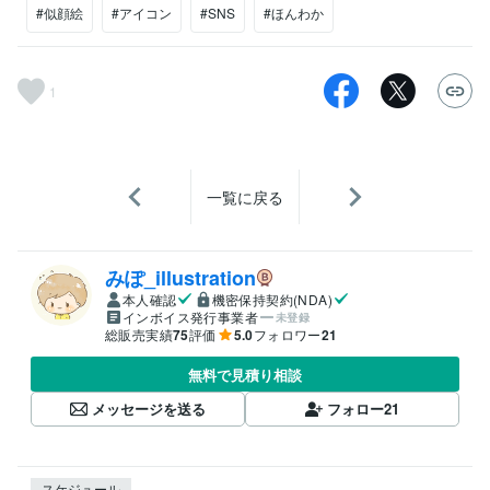
#似顔絵
#アイコン
#SNS
#ほんわか
1
一覧に戻る
みぽ_illustration
本人確認
機密保持契約(NDA)
インボイス発行事業者
未登録
総販売実績
75
評価
5.0
フォロワー
21
無料で見積り相談
メッセージを送る
フォロー
21
スケジュール