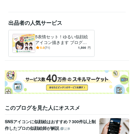
普通自動車第一種運転免許
取得年 : 2008年
日本漢字能力検定2級
取得年 : 2007年
色彩検定3級
取得年 : 2008年
出品者の人気サービス
ビジネス・クリエイティブツール
STUDIO:1年
Excel:3年
Google サイト:5年
freee:2年
ChatGPT:0年
Adobe Photoshop:15年
5表情セット！ゆるい似顔絵
Adobe Premiere Pro:2年
アイコン描きます ブログ・S
Adobe Illustrator:5年
Canva:0年
Adobe After Effects:10年
NSのアイコンに♪写真なしO
5.0
(71)
1,500
円
得意分野
K／商用利用OK
イラスト作成・漫画制作
柔らかいタッチのイラスト、似顔絵
写真合
成加工、切り抜き
テレビ業界、
バラエティ
ゆるキャラ
イラスト
絵本
デザイン制作
グラフィックデザイン
動画・映像制作
テレビ業界
出版
このブログを見た人にオススメ
SNSアイコンに似顔絵はおすすめ？300件以上制
作したプロの似顔絵師が解説
記事