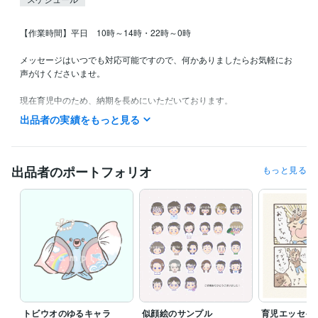
【作業時間】平日　10時～14時・22時～0時

メッセージはいつでも対応可能ですので、何かありましたらお気軽にお
声がけくださいませ。

現在育児中のため、納期を長めにいただいております。

また、土日祝の外出時など、返信が遅くなってしまうことがありますの
出品者の実績をもっと見る
で、予めご了承くださいませ。

深夜・早朝にメッセージのお返事をする場合がございますので、通知音
が気になる方などいらっしゃいましたら、事前にお申し付けください。

出品者のポートフォリオ
もっと見る
どうぞよろしくお願いいたします。
経験職種
デザイナー / その他デザイナー
経験年数 : 8年
受賞歴
絵本の登場キャラクターやさしいおばけコンテスト　入賞
夜な夜な
プロジェクト　キャラプロ　最終選考ノミネート
資格・検定
トビウオのゆるキャラ
似顔絵のサンプル
育児エッセイ