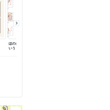
プロジェク
ほのぼの子どもとわいわ
二十四節気「春分」
防災う
年
Canva:0年
いうさぎ
合成加工、切