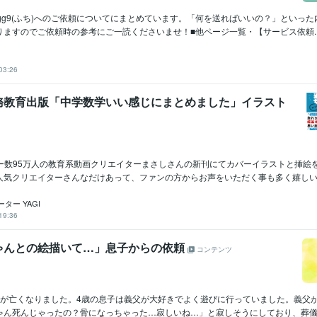
gg9(ふち)へのご依頼についてにまとめています。「何を送ればいいの？」といっ
ますのでご依頼時の参考にご一読くださいませ！■他ページ一覧・【サービス依頼..
03:26
務教育出版「中学数学いい感じにまとめました」イラスト
ワー数95万人の教育系動画クリエイターまさしさんの新刊にてカバーイラストと挿絵
人気クリエイターさんなだけあって、ファンの方からお声をいただく事も多く嬉しい限.
ター YAGI
19:36
ゃんとの絵描いて…」息子からの依頼
コンテンツ
父が亡くなりました。4歳の息子は義父が大好きでよく遊びに行っていました。義父
ゃん死んじゃったの？骨になっちゃった…寂しいね…」と寂しそうにしており、葬儀の時