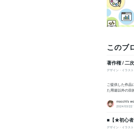
このブ
著作権 / 
デザイン・イラスト
ご提供した作品
た用途以外の目的
mocchi’s w
2024/03/22 
■【★初心
デザイン・イラスト