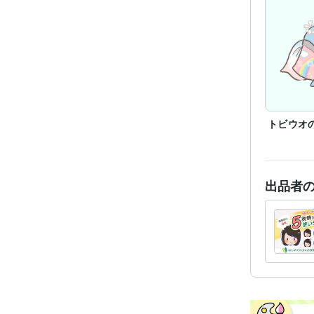
受賞
資格・
ビジネス・
ティブ
トビウオ
得意
出品者