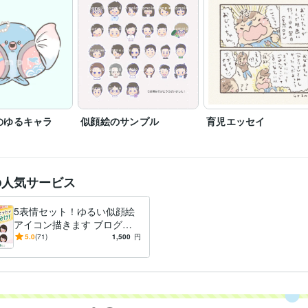
絵本の登場キャラクターやさしいおばけコンテスト　入賞
夜な夜な
歴
ト　キャラプロ　最終選考ノミネート
普通自動車第一種運転免許
取得年 : 2008年
検定
日本漢字能力検定2級
取得年 : 2007年
色彩検定3級
取得年 : 2008年
STUDIO:1年
Excel:3年
Google サイト:5年
freee:2年
ChatGPT:0年
クリエイ
ツール
のゆるキャラ
似顔絵のサンプル
育児エッセイ
Adobe Photoshop:15年
Adobe Premiere Pro:2年
Adobe Illustrator:5
Adobe After Effects:10年
イラスト作成・漫画制作
柔らかいタッチのイラスト、似顔絵
写真
分野
り抜き
の人気サービス
テレビ業界、
バラエティ
ゆるキャラ
イラスト
絵本
デザイン制作
グラフィックデザイン
動画・映像制作
5表情セット！ゆるい似顔絵
テレビ業界
出版
アイコン描きます ブログ・S
NSのアイコンに♪写真なしO
5.0
(71)
1,500
円
K／商用利用OK