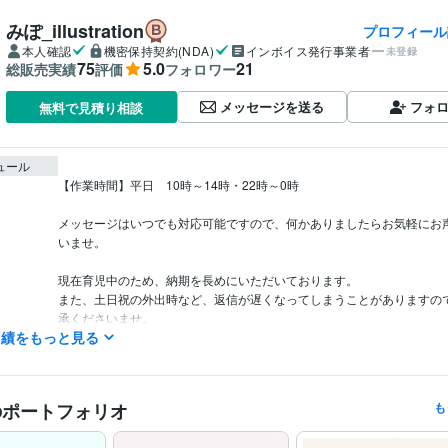
みぽ_illustration
プロフィール
本人確認
機密保持契約(NDA)
インボイス発行事業者
未登録
75
5.0
21
総販売実績
評価
フォロワー
メッセージを送る
フォ
無料で見積り相談
ュール
【作業時間】平日　10時～14時・22時～0時

メッセージはいつでも対応可能ですので、何かありましたらお気軽にお
いませ。

現在育児中のため、納期を長めにいただいております。

また、土日祝の外出時など、返信が遅くなってしまうことがありますの
承くださいませ。

実績をもっと見る
深夜・早朝にメッセージのお返事をする場合がございますので、通知音
などいらっしゃいましたら、事前にお申し付けください。

のポートフォリオ
も
どうぞよろしくお願いいたします。
デザイナー / その他デザイナー
経験年数 : 8年
職種