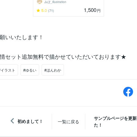
みぽ_illustration
1,500
5.0
円
(71)
願いいたします！
情セット追加無料で描かせていただいております★
#イラスト
#ゆるい
#ほんわか
サンプルページを更新
初めまして！
一覧に戻る
た！