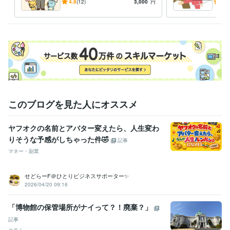
ならなんでも！電話対応・予
浮気
4.8
(12)
3,000
円
4.7
約・クレーム代行
このブログを見た人にオススメ
ヤフオクの名前とアバター変えたら、人生変わ
りそうな予感がしちゃった件🤣
記事
マネー・副業
せどらーF＠ひとりビジネスサポーター✨
2026/04/20 09:16
「博物館の保管場所がナイって？！廃棄？」
記事