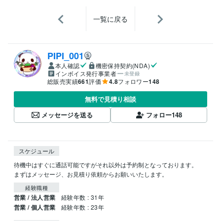
一覧に戻る
PIPI_001
本人確認
機密保持契約(NDA)
インボイス発行事業者
未登録
総販売実績
661
評価
4.8
フォロワー
148
無料で見積り相談
メッセージを送る
フォロー
148
スケジュール
待機中はすぐに通話可能ですがそれ以外は予約制となっております。

まずはメッセージ、お見積り依頼からお願いいたします。
経験職種
営業 / 法人営業
経験年数 : 31年
営業 / 個人営業
経験年数 : 23年