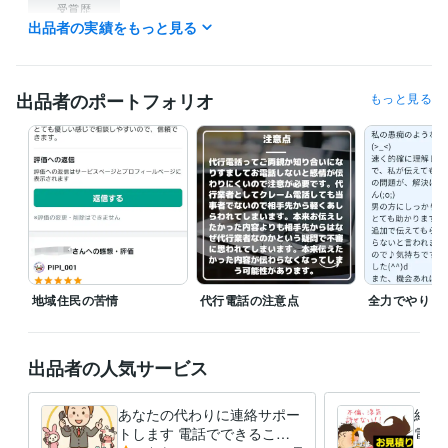
受賞歴
出品者の実績をもっと見る
ココナラ　プラチナランク獲得
互助会の新規獲得件数　月間全国第
二位
青果営業所成績月間第1位　
資格・検定
出品者のポートフォリオ
もっと見る
メンタル心理カウンセラー
取得年 : 2020年
プログラミング言語・フレームワーク
HTML:15年
ビジネス・クリエイティブツール
Excel:20年
Google サイト:18年
Google スプレッドシート:15年
Google ドキュメント:13年
Word:20年
ChatGPT:0年
Bard:0年
Canva:0年
得意分野
地域住民の苦情
代行電話の注意点
全力でやりま
悩み相談・カウンセリング
心理学に興味あり
ビジネス代行・事務代行
電話代行
営業力、コミュ力
テレアポ
出品者の人気サービス
学歴
広島外語専門学校
1990年3月 ~ 1992年2月
あなたの代わりに連絡サポー
結果
語学力
トします 電話でできること
電話
英語
ネイティブレベル