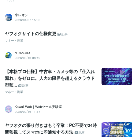
コラム
李レオン
2026/04/07 15:00
ヤフオクサイトの仕様変更
記事
マネー・副業
rL9AbGkX
2026/03/16 08:49
【本格プロ仕様】中古車・カメラ等の「仕入れ
漏れ」をゼロに。人力の限界を超えるクラウド
型監...
記事
マネー・副業
Kawaii Web｜Webツール実験室
2026/02/16 11:17
ヤフオクの張り付きはもう卒業！PC不要で24時
間監視してスマホに即通知する方法
記事