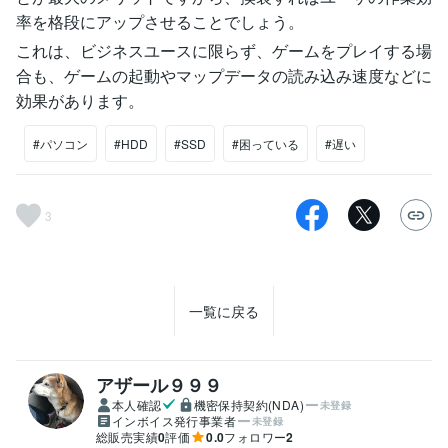
率を格段にアップさせることでしょう。
これは、ビジネスユースに限らず、ゲームをプレイする場
合も、ゲームの起動やマップデータの読み込み速度などに
効果があります。
#パソコン
#HDD
#SSD
#困っている
#遅い
3
一覧に戻る
アザール９９９
本人確認
機密保持契約(NDA)
未登録
インボイス発行事業者
未登録
総販売実績
0
評価
0.0
フォロワー
2