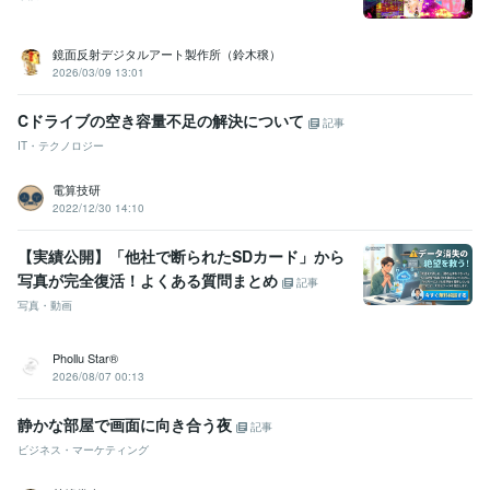
鏡面反射デジタルアート製作所（鈴木穣）
2026/03/09 13:01
Cドライブの空き容量不足の解決について
記事
IT・テクノロジー
電算技研
2022/12/30 14:10
【実績公開】「他社で断られたSDカード」から
写真が完全復活！よくある質問まとめ
記事
写真・動画
Phollu Star®
2026/08/07 00:13
静かな部屋で画面に向き合う夜
記事
ビジネス・マーケティング