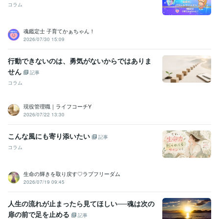
コラム
魂鑑定士 子育てかぁちゃん！
2026/07/30 15:09
行動できないのは、勇気がないからではありま
せん
記事
コラム
現役管理職｜ライフコーチY
2026/07/22 13:30
こんな風にも寄り添いたい
記事
コラム
生命の輝きを取り戻す♡ラブフリーダム
2026/07/19 09:45
人生の流れが止まったら見てほしい──魂は次の
扉の前で足を止める
記事