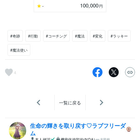
100,000
-
円
#奇跡
#行動
#コーチング
#魔法
#変化
#ラッキー
#魔法使い
4
一覧に戻る
生命の輝きを取り戻す♡ラブフリーダ
ム
本人確認
機密保持契約(NDA)
未登録