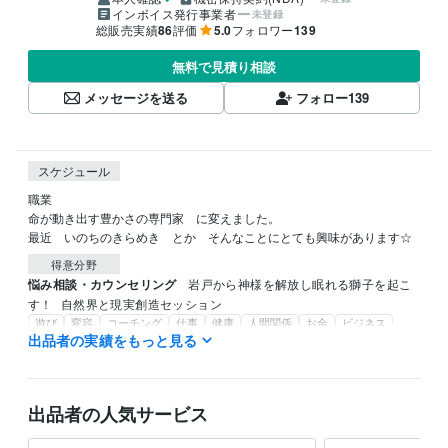
インボイス発行事業者
未登録
総販売実績
86
評価
5.0
フォロワー
139
無料で見積り相談
メッセージを送る
フォロー
139
スケジュール
職業

命が動き出す豊かさの専門家　に変えました。

最近　いのちのきらめき　とか　そんなことにとても興味があります☆
得意分野
悩み相談・カウンセリング
岩戸から神様を解放し眠れる獅子を起こ
す！
自然界と現実創造セッション
遊び
変容
コーチング
仕事
健康
人間関係
お金
ビジネス
出品者の実績をもっと見る
成功
自分軸
語学力
英語
日常会話レベル
出品者の人気サービス