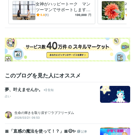
女神がハッピートーク マン
本来
ツーマンでサポートします
サポ
魂の夢叶える人生 姫さまモ
光も
5.0
(1)
100,000
円
-
(1)
ードでチャットセッション
生命
ング
このブログを見た人にオススメ
夢、叶えませんか。
告知
占い
生命の輝きを取り戻す♡ラブフリーダム
2026/03/21 09:53
🎀「直感の魔法を使って！？」🎀😌✨️
記事