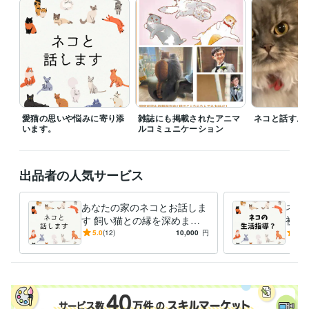
住まい・美容・生活相談
ネコの飼育
ペット
ねこ
ネコ
猫
相談
飼育
愛猫の思いや悩みに寄り添
雑誌にも掲載されたアニマ
ネコと話す。
います。
ルコミュニケーション
出品者の人気サービス
あなたの家のネコとお話しま
ネコ
す 飼い猫との縁を深めま
初心
す。お話体験後は、より愛し
相談
5.0
(12)
10,000
円
5.0
くなります。