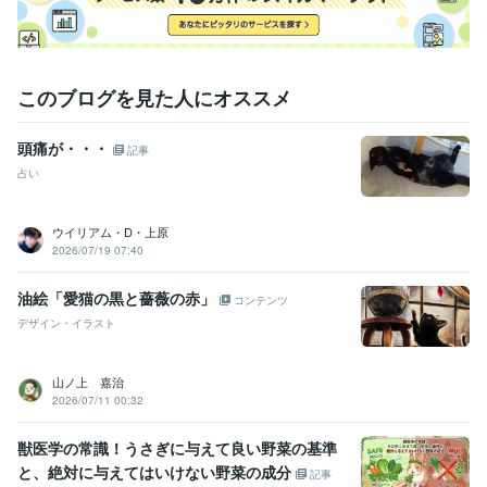
このブログを見た人にオススメ
頭痛が・・・
記事
占い
ウイリアム・D・上原
2026/07/19 07:40
油絵「愛猫の黒と薔薇の赤」
コンテンツ
デザイン・イラスト
山ノ上 嘉治
2026/07/11 00:32
獣医学の常識！うさぎに与えて良い野菜の基準
と、絶対に与えてはいけない野菜の成分
記事