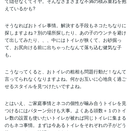
て隠せなくてイヤ。そんなさまざまな不満の積み重ねを抱
えているかも?
そうなればおトイレ事情。解決する手段もネコたちなりに
探しますよね？別の場所探したり、あの子のウンチを避け
て出してみたり、、、中にはトイレが狭くて、お砂掘っ
て、お尻向ける前に出ちゃったなんて落ち込む健気な子
も。
こうなってくると、おトイレの粗相も問題行動だ！なんて
言ってられなくなりますよね。何かお互いに心地良く過ご
せるスタイルを見つけたいですよね。
とはいえ、ご家庭事情とネコの個性が噛み合うトイレを見
つけるにはパターン分けも大事。よくある頭数＋１のトイ
レ数の設置も使いたいトイレが被れば同じトイレに集まる
のもネコ事情。まずは今あるトイレをそれぞれの子がどう