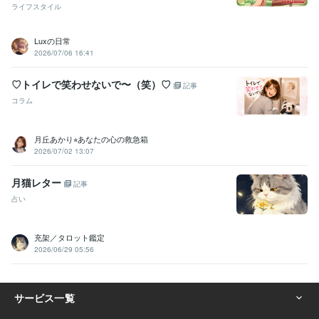
ライフスタイル
Luxの日常
2026/07/06 16:41
♡トイレで笑わせないで〜（笑）♡
記事
コラム
月丘あかり⭐︎あなたの心の救急箱
2026/07/02 13:07
月猫レター
記事
占い
充架／タロット鑑定
2026/06/29 05:56