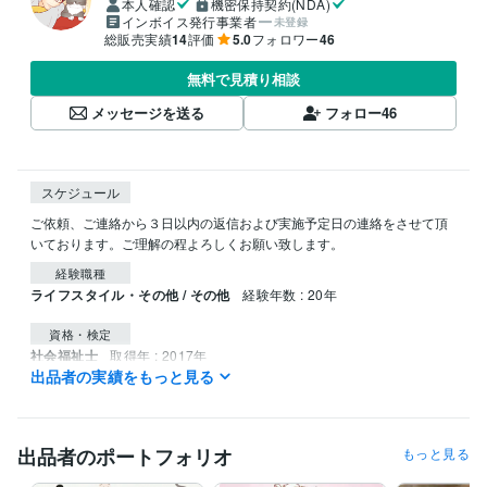
本人確認
機密保持契約(NDA)
インボイス発行事業者
未登録
総販売実績
14
評価
5.0
フォロワー
46
無料で見積り相談
メッセージを送る
フォロー
46
スケジュール
ご依頼、ご連絡から３日以内の返信および実施予定日の連絡をさせて頂
いております。ご理解の程よろしくお願い致します。
経験職種
ライフスタイル・その他 / その他
経験年数 : 20年
資格・検定
社会福祉士
取得年 : 2017年
出品者の実績をもっと見る
社会福祉主事任用資格
取得年 : 2007年
児童指導員任用資格
取得年 : 2017年
得意分野
出品者のポートフォリオ
もっと見る
占い
アニマルコミュニケーション
ペット
動物
コミュニケーション
ねこ
犬
ネコ
猫
鳥
魚