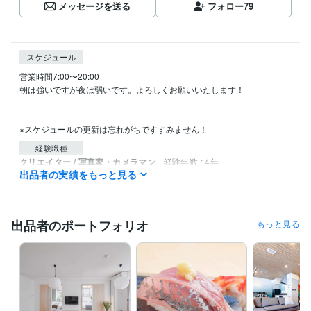
メッセージを送る
フォロー
79
スケジュール
営業時間7:00〜20:00

朝は強いですが夜は弱いです。よろしくお願いいたします！

※スケジュールの更新は忘れがちですすみません！
経験職種
クリエイター / 写真家・カメラマン
経験年数 : 4年
出品者の実績をもっと見る
ライフスタイル・その他 / シェフ・パティシエ
経験年数 : 15年
資格・検定
製菓衛生師
取得年 : 2019年
出品者のポートフォリオ
もっと見る
ビジネス・クリエイティブツール
Moneyfoward:2年
Adobe Photoshop:20年
Lightroom:3年
DaVinci Resolve:3年
得意分野
動画編集・映像制作
写真撮影