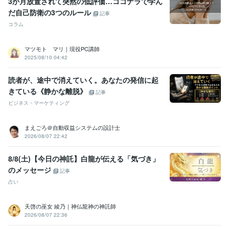
3か月放置されて突然の低評価…ココナラで学ん
だ自己防衛の3つのルール
記事
コラム
マツモト マリ｜現役PC講師
2025/08/10 04:42
読者が、途中で消えていく。あなたの発信に起
きている《静かな離脱》
記事
ビジネス・マーケティング
まえごろ＠自動収益システムの設計士
2026/08/07 22:42
8/8(土)【今日の神託】白龍が伝える「気づき」
のメッセージ
記事
占い
天啓の巫女 綾乃｜神仏龍神の神託師
2026/08/07 22:36