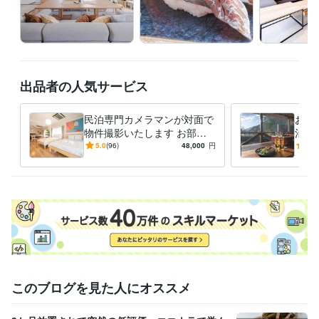
出品者の人気サービス
民泊専門カメラマンが対面で
お泊
物件撮影いたします お部屋
泊・
の魅力を引き出します｜民泊
実際
5.0
(96)
48,000
円
5.0
撮影数累計300軒以上
を撮
す！
このブログを見た人にオススメ