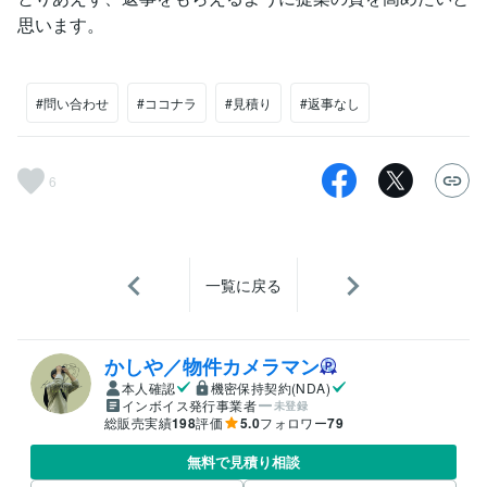
思います。
#問い合わせ
#ココナラ
#見積り
#返事なし
6
一覧に戻る
かしや／物件カメラマン
本人確認
機密保持契約(NDA)
インボイス発行事業者
未登録
総販売実績
198
評価
5.0
フォロワー
79
無料で見積り相談