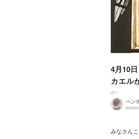
4月1
カエル
占い
ペン
2025/04/
みなさんこ