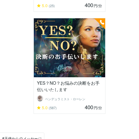
400
5.0
円
/分
(25)
YES？NO？お悩みの決断をお手
伝いいたします
ペンデュラミスト・ローレン
400
5.0
円
/分
(587)
#天使からのメッセージ