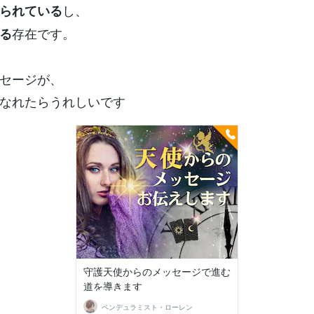
し、
られている
存在です。
る
セージが、
なれたらうれしいです
守護天使からのメッセージで進む
道を導きます
ペンデュラミスト・ローレン