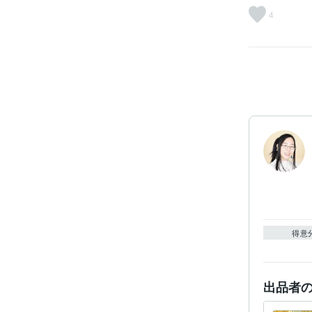
4
得意
出品者