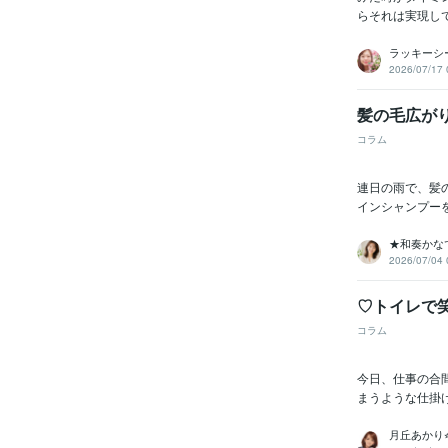
らそれは実現し
ラッキーシ
2026/07/17 
髪の毛広が
コラム
連日の雨で、髪
インシャンプー
★和奏かな
2026/07/04 
♡トイレで
コラム
今日、仕事の合
まうような仕掛
月丘あかり