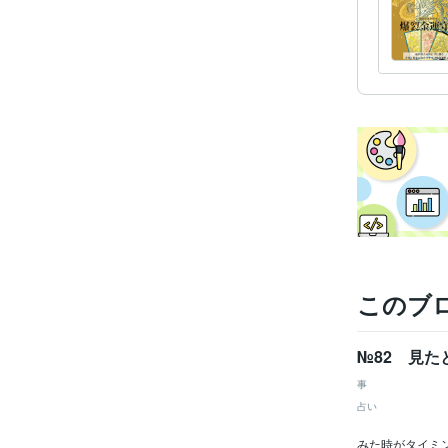
このブ
№82 見
事
占い
みた時がタイミ