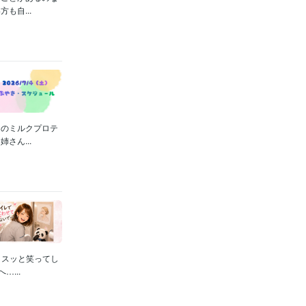
も自...
ぁのミルクプロテ
さん...
クスッと笑ってし
...