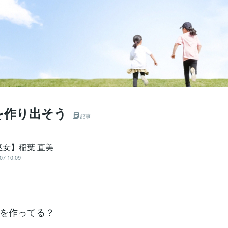
を作り出そう
記事
巫女】稲葉 直美
07 10:09
を作ってる？