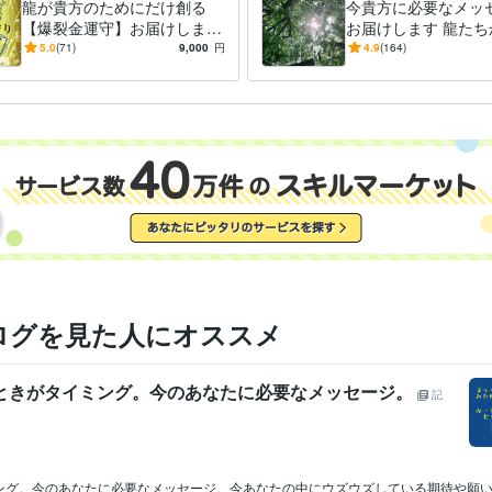
龍が貴方のためにだけ創る
今貴方に必要なメッ
【爆裂金運守】お届けします
お届けします 龍たち
龍からの金運エネルギー受け
ラブレター。おみく
5.0
(71)
9,000
円
4.9
(164)
取る勇気はありますか？
お受け取りください
ログを見た人にオススメ
たときがタイミング。今のあなたに必要なメッセージ。
記
ング。今のあなたに必要なメッセージ。今あなたの中にウズウズしている期待や願