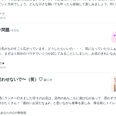
ていく方向でしょう。どんな小さな願いでも叶ったら祝福して楽しみましょう。叶い方
ープ
06:41
り問題
告知
の毛がものすごく広がっています。どうしたらいいの・・・。気になっていたりふ
を、まずは１回分のパウチでいくつか試してみることにしました。お店のきれいなお姉
で★
00:47
笑わせないで〜（笑）♡
記事
間にランチへ行きました😊そのお店は、店内のあちこちに遊び心があって、思わず
けがたくさん！「面白いお店だなぁ♪」と思いながら食事を楽しみ、帰る前にトイレへ…
⭐︎あなたの心の救急箱