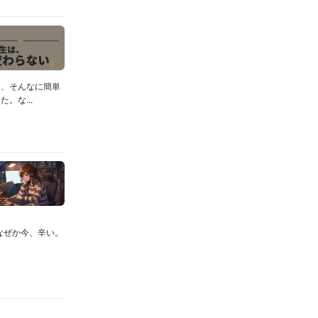
は、そんなに簡単
。な...
なぜか今、辛い。