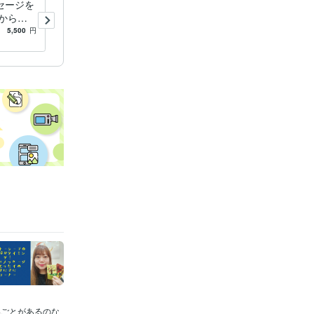
セージを
悩みからの解放を手伝う龍の
からの
ラブレターお届けします 人
じ感覚で
に言いにくい相談も“相談内
5,500
円
4.9
(342)
5,500
円
容不要”でメッセージをお届
け
いごとがあるのな