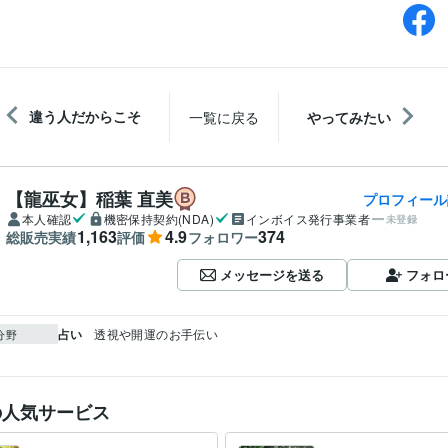
違う人だからこそ
一覧に戻る
やってみたい
【龍巫女】稲葉 直美
プロフィール
本人確認
機密保持契約(NDA)
インボイス発行事業者
未登録
1,163
4.9
374
総販売実績
評価
フォロワー
メッセージを送る
フォロ
占い
透視や開運のお手伝い
分野
の人気サービス