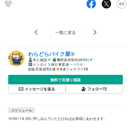
2
一覧に戻る
わらどらバイク屋
本人確認
機密保持契約(NDA)
インボイス発行事業者
未登録
総販売実績
7
評価
5.0
フォロワー
72
無料で見積り相談
メッセージを送る
フォロー
72
スケジュール
10:00~1８:00に申し込んでいただければお客様にあわせます。
