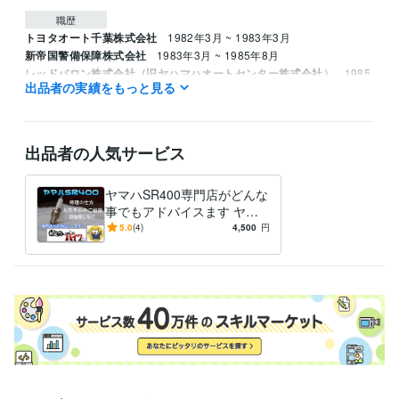
職歴
トヨタオート千葉株式会社
1982年3月 ~ 1983年3月
新帝国警備保障株式会社
1983年3月 ~ 1985年8月
レッドバロン株式会社（旧ヤハマハオートセンター株式会社）
1985
出品者の実績をもっと見る
年8月 ~ 1995年8月
資格・検定
ジーゼル2級自動車整備士
取得年 : 1983年
出品者の人気サービス
ガソリン2級自動車整備士
取得年 : 1983年
普通自動車運転免許
取得年 : 1981年
ヤマハSR400専門店がどんな
普通自動二輪免許
取得年 : 1982年
事でもアドバイスます ヤマ
中型自動車第一種運転免許
取得年 : 1980年
ハSR400専門店が全面アドバ
5.0
(4)
4,500
円
二級自動車整備士（ガソリン・ジーゼル・シャシ・二輪）
取得年 : 1
イス
981年
ガス溶接技能者
取得年 : 1980年
有機溶剤作業主任者
取得年 : 1980年
得意分野
学習指導・資格・キャリア相談
オートバイの整備
学歴
関東工業専門学校
1980年3月 ~ 1982年2月