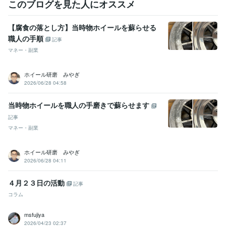
このブログを見た人にオススメ
【腐食の落とし方】当時物ホイールを蘇らせる
職人の手順
記事
マネー・副業
ホイール研磨 みやぎ
2026/06/28 04:58
当時物ホイールを職人の手磨きで蘇らせます
記事
マネー・副業
ホイール研磨 みやぎ
2026/06/28 04:11
４月２３日の活動
記事
コラム
msfujiya
2026/04/23 02:37