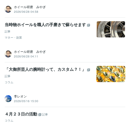
ホイール研磨 みやぎ
2026/06/28 04:58
当時物ホイールを職人の手磨きで蘇らせます
記事
マネー・副業
ホイール研磨 みやぎ
2026/06/28 04:11
「大御所芸人の腕時計って、カスタム？！」
記事
コラム
李レオン
2026/05/16 15:00
４月２３日の活動
記事
コラム