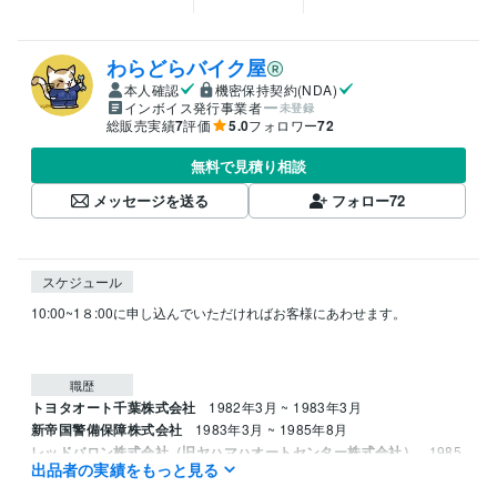
わらどらバイク屋
本人確認
機密保持契約(NDA)
インボイス発行事業者
未登録
総販売実績
7
評価
5.0
フォロワー
72
無料で見積り相談
メッセージを送る
フォロー
72
スケジュール
10:00~1８:00に申し込んでいただければお客様にあわせます。

職歴
トヨタオート千葉株式会社
1982年3月 ~ 1983年3月
新帝国警備保障株式会社
1983年3月 ~ 1985年8月
レッドバロン株式会社（旧ヤハマハオートセンター株式会社）
1985
出品者の実績をもっと見る
年8月 ~ 1995年8月