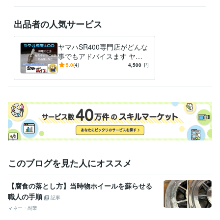
資格・検定
ジーゼル2級自動車整備士
取得年 : 1983年
出品者の人気サービス
ガソリン2級自動車整備士
取得年 : 1983年
普通自動車運転免許
取得年 : 1981年
ヤマハSR400専門店がどんな
普通自動二輪免許
取得年 : 1982年
事でもアドバイスます ヤマ
中型自動車第一種運転免許
取得年 : 1980年
ハSR400専門店が全面アドバ
5.0
(4)
4,500
円
二級自動車整備士（ガソリン・ジーゼル・シャシ・二輪）
取得年 : 1
イス
981年
ガス溶接技能者
取得年 : 1980年
有機溶剤作業主任者
取得年 : 1980年
得意分野
学習指導・資格・キャリア相談
オートバイの整備
学歴
関東工業専門学校
1980年3月 ~ 1982年2月
このブログを見た人にオススメ
【腐食の落とし方】当時物ホイールを蘇らせる
職人の手順
記事
マネー・副業