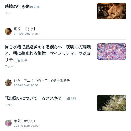
感情の行き先
記事
占い
雨花 【うか】
2026/08/05 23:01
同じ水槽で息継ぎをする僕らへ—夜明けの癇癪
と、朝に生まれる旋律 マイノリティ、マジョ
リテ...
記事
コラム
けら｜アニメ・MV・IT・経営一撃解決
2026/08/02 20:36
花の扱いについて ☆ススキ☆
記事
コラム
華梨（かりん）
2021/08/28 09:55