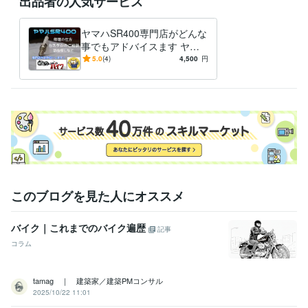
出品者の人気サービス
ガソリン2級自動車整備士
取得年 : 1983年
普通自動車運転免許
取得年 : 1981年
ヤマハSR400専門店がどんな
普通自動二輪免許
取得年 : 1982年
事でもアドバイスます ヤマ
中型自動車第一種運転免許
取得年 : 1980年
ハSR400専門店が全面アドバ
5.0
(4)
4,500
円
二級自動車整備士（ガソリン・ジーゼル・シャシ・二輪）
取得年 : 1
イス
981年
ガス溶接技能者
取得年 : 1980年
有機溶剤作業主任者
取得年 : 1980年
得意分野
学習指導・資格・キャリア相談
オートバイの整備
学歴
関東工業専門学校
1980年3月 ~ 1982年2月
このブログを見た人にオススメ
バイク｜これまでのバイク遍歴
記事
コラム
tamag ｜ 建築家／建築PMコンサル
2025/10/22 11:01