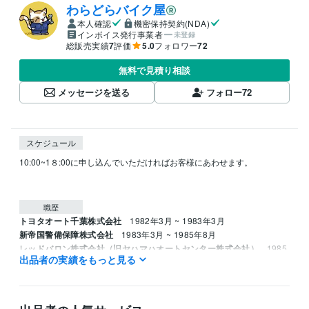
わらどらバイク屋
本人確認
機密保持契約(NDA)
インボイス発行事業者
未登録
総販売実績
7
評価
5.0
フォロワー
72
無料で見積り相談
メッセージを送る
フォロー
72
スケジュール
10:00~1８:00に申し込んでいただければお客様にあわせます。

職歴
トヨタオート千葉株式会社
1982年3月 ~ 1983年3月
新帝国警備保障株式会社
1983年3月 ~ 1985年8月
レッドバロン株式会社（旧ヤハマハオートセンター株式会社）
1985
出品者の実績をもっと見る
年8月 ~ 1995年8月
資格・検定
ジーゼル2級自動車整備士
取得年 : 1983年