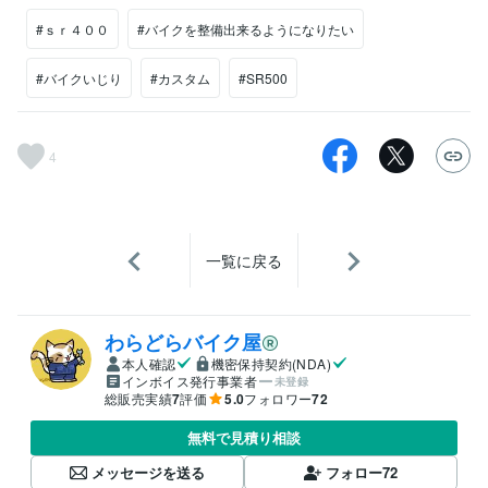
#ｓｒ４００
#バイクを整備出来るようになりたい
#バイクいじり
#カスタム
#SR500
4
一覧に戻る
わらどらバイク屋
本人確認
機密保持契約(NDA)
インボイス発行事業者
未登録
総販売実績
7
評価
5.0
フォロワー
72
無料で見積り相談
メッセージを送る
フォロー
72