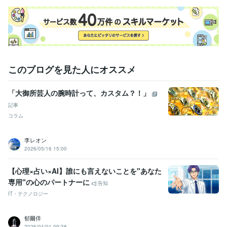
得意分野
学習指導・資格・キャリア相談
オートバイの整備
学歴
関東工業専門学校
1980年3月 ~ 1982年2月
このブログを見た人にオススメ
「大御所芸人の腕時計って、カスタム？！」
記事
コラム
李レオン
2026/05/16 15:00
【心理×占い×AI】誰にも言えないことを"あなた
専用"の心のパートナーに
告知
IT・テクノロジー
郁爾佯
2026/04/01 09:38