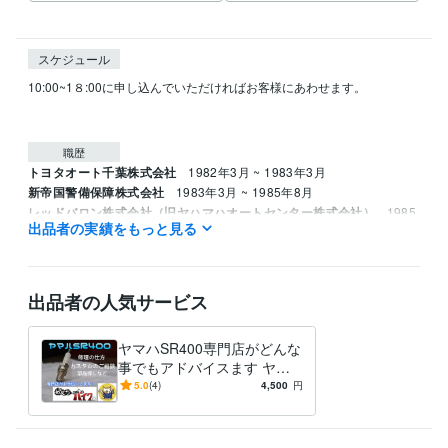
スケジュール
10:00~1８:00に申し込んでいただければお客様にあわせます。

職歴
トヨタオート千葉株式会社
1982年3月 ~ 1983年3月
新帝国警備保障株式会社
1983年3月 ~ 1985年8月
レッドバロン株式会社（旧ヤハマハオートセンター株式会社）
1985
出品者の実績をもっと見る
年8月 ~ 1995年8月
資格・検定
ジーゼル2級自動車整備士
取得年 : 1983年
出品者の人気サービス
ガソリン2級自動車整備士
取得年 : 1983年
普通自動車運転免許
取得年 : 1981年
ヤマハSR400専門店がどんな
普通自動二輪免許
取得年 : 1982年
事でもアドバイスます ヤマ
中型自動車第一種運転免許
取得年 : 1980年
ハSR400専門店が全面アドバ
5.0
(4)
4,500
円
二級自動車整備士（ガソリン・ジーゼル・シャシ・二輪）
取得年 : 1
イス
981年
ガス溶接技能者
取得年 : 1980年
有機溶剤作業主任者
取得年 : 1980年