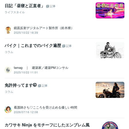
日記「昼寝と正直者」
記事
ライフスタイル
鏡面反射デジタルアート製作所（鈴木穣）
2025/10/22 18:39
バイク｜これまでのバイク遍歴
記事
コラム
tamag ｜ 建築家／建築PMコンサル
2025/10/22 11:01
免許持ってます🤭
記事
コラム
看護師さち♡こころを受け止める優しい時間
2026/07/16 12:08
カワサキ Ninja をモチーフにしたエンブレム風