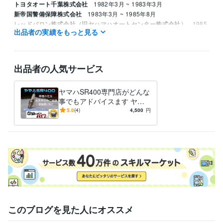
トヨタオート千葉株式会社
1982年3月 ~ 1983年3月
新帝国警備保障株式会社
1983年3月 ~ 1985年8月
レッドバロン株式会社（旧ヤハマハオートセンター株式会社）
1985
出品者の実績をもっと見る
年8月 ~ 1995年8月
資格・検定
ジーゼル2級自動車整備士
取得年 : 1983年
出品者の人気サービス
ガソリン2級自動車整備士
取得年 : 1983年
普通自動車運転免許
取得年 : 1981年
ヤマハSR400専門店がどんな
普通自動二輪免許
取得年 : 1982年
事でもアドバイスます ヤマ
中型自動車第一種運転免許
取得年 : 1980年
ハSR400専門店が全面アドバ
5.0
(4)
4,500
円
二級自動車整備士（ガソリン・ジーゼル・シャシ・二輪）
取得年 : 1
イス
981年
ガス溶接技能者
取得年 : 1980年
有機溶剤作業主任者
取得年 : 1980年
得意分野
学習指導・資格・キャリア相談
オートバイの整備
学歴
関東工業専門学校
1980年3月 ~ 1982年2月
このブログを見た人にオススメ