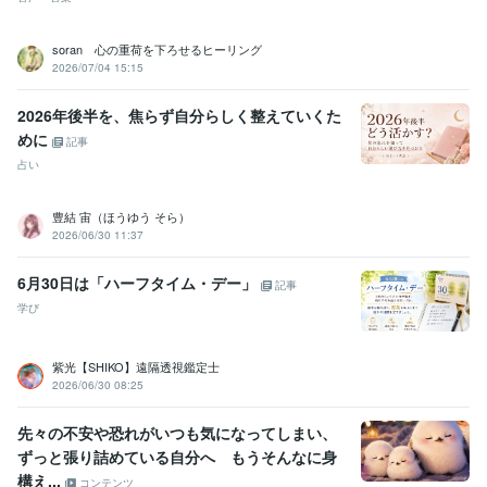
soran 心の重荷を下ろせるヒーリング
2026/07/04 15:15
2026年後半を、焦らず自分らしく整えていくた
めに
記事
占い
豊結 宙（ほうゆう そら）
2026/06/30 11:37
6月30日は「ハーフタイム・デー」
記事
学び
紫光【SHIKO】遠隔透視鑑定士
2026/06/30 08:25
先々の不安や恐れがいつも気になってしまい、
ずっと張り詰めている自分へ もうそんなに身
構え...
コンテンツ