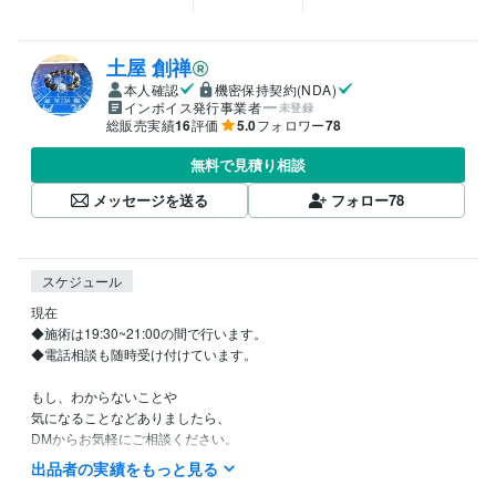
土屋 創禅
本人確認
機密保持契約(NDA)
インボイス発行事業者
未登録
総販売実績
16
評価
5.0
フォロワー
78
無料で見積り相談
メッセージを送る
フォロー
78
スケジュール
現在

◆施術は19:30~21:00の間で行います。

◆電話相談も随時受け付けています。

もし、わからないことや

気になることなどありましたら、

DMからお気軽にご相談ください。

あなたの心と身体に余裕が広がるきっかけを、お届けします。
出品者の実績をもっと見る
得意分野