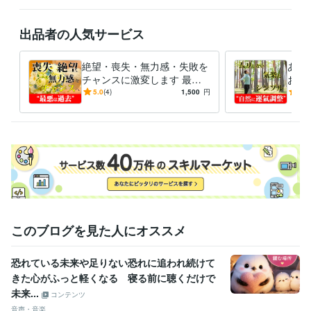
悩み相談・カウンセリング
気功、瞑想、風水、符咒、宝符
カウンセリング
相談
悩み
スピリチュアル
ヒーリング
施術
出品者の人気サービス
絶望・喪失・無力感・失敗を
あな
チャンスに激変します 最悪
お任
を過去に――エネルギーの反
みま
5.0
(4)
1,500
円
5.0
転、徹底活用する幸運施術
いこ
このブログを見た人にオススメ
恐れている未来や足りない恐れに追われ続けて
きた心がふっと軽くなる 寝る前に聴くだけで
未来...
コンテンツ
音声・音楽