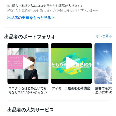
※ご購入されると私にココナラからお電話が入ります※

※私からお電話をおかけ致しますので少しだけお待ち下さいませ※

出品者の実績をもっと見る
発達障害ADHD,HSS型HSP行動力のある繊細さんです。

不快に感じられたら、

お電話を切ってももちろん大丈夫です♪

出品者のポートフォリオ
もっと見る
★お電話の場合★

☆10:00〜13:00 22:00〜26:00

待機可能ですよ♪

あなたの電話をお待ちしておりますよ♪

待機になってなくても対応可能です☆

気軽にDMくださいませ

※電話以外の通常商品の場合※

まずばDMをくださいませ

ココナラをはじめたいでも
フィモーラ動画初心者講座
躁鬱でも大丈
対応は24時間大丈夫ですよ☆

何をしていいかわからない
思いに寄り添
必ず24時間以内にはご連絡させあげます。

了承した上でお昼電話頂けると嬉しいです。
経験職種
出品者の人気サービス
経営・マネジメント / 経営者・CEO・COO
経験年数 : 8年