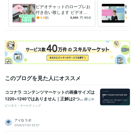
ライフスタイル・その他 / 占い師
経験年数 : 8年
ビデオチャットのロープレお
初心
ライフスタイル・その他 / 講師・インストラクター
経験年数 : 8年
付き合い致します ビデオチ
戦略
職歴
ャットの商品をだしたいでも
ネス
5.0
(2)
3,000
円
/90分
5.0
日本の神様産土神氏神様鑑定
使ったことない☆どうしよう
2024年3月 ~ 現在
てい
へ
行政在宅テレワーク講師
2019年7月 ~ 2022年7月
職業訓練校動画講師
2021年3月 ~ 2023年3月
受賞歴
ごめんねではなくおめでとうを赤ちゃんに
行政にてテレワーク講座
ごめんねではなくありがとうを赤ちゃんに
ビジネス・クリエイティブツール
Excel:10年
Google サイト:15年
Google スライド:7年
このブログを見た人にオススメ
Google ドキュメント:9年
PowerPoint:10年
Word:6年
一太郎:11年
弥生会計:7年
Affinity Photo:7年
Canva:5年
Affinity Designer:7年
ココナラ コンテンツマーケットの画像サイズは
Procreate:3年
1220×1240ではありません｜正解は2つ...
記事
得意分野
ビジネス・マーケティング
占い
スピリチュアルなお仕事・講座・はじめ方
子宝オラクルカード
10種類オラクルカードと霊感でお仕事運
アイQ ラボ
講座
占い
オラクルカード
起業
恋愛
恋愛運
子宝
ベビ待ち
2026/07/30 03:57
妊活
開運
悩み相談・カウンセリング
オラクルカードで子宝鑑定
婚活疲れ電話