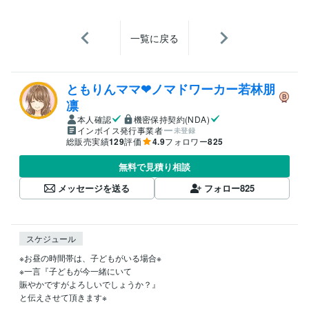
一覧に戻る
ともりんママ❤ノマドワーカー若林朋
凛
本人確認
機密保持契約(NDA)
インボイス発行事業者
未登録
総販売実績
129
評価
4.9
フォロワー
825
無料で見積り相談
メッセージを送る
フォロー
825
スケジュール
※お昼の時間帯は、子どもがいる場合※

※一言『子どもが今一緒にいて

賑やかですがよろしいでしょうか？』

と伝えさせて頂きます※
