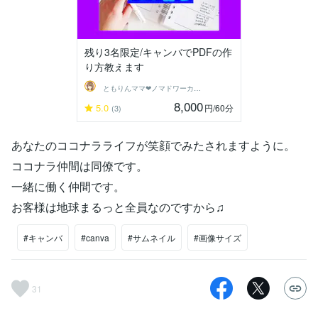
残り3名限定/キャンバでPDFの作
り方教えます
ともりんママ❤ノマドワーカー若林朋凛
8,000
5.0
円
/60分
(3)
あなたのココナラライフが笑顔でみたされますように。
ココナラ仲間は同僚です。
一緒に働く仲間です。
お客様は地球まるっと全員なのですから♫
#キャンバ
#canva
#サムネイル
#画像サイズ
31