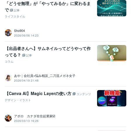
相談
妊活疲れ相談
切迫流産のアドバイス電話相談
「どうせ無理」が「やってみるか」に変わるま
で
記事
ライフスタイル
Sho904
2026/06/06 14:23
【出品者さんへ】サムネイルってどうやって作
ってる？
記事
コラム
あや｜会社員×悩み相談_二刀流メガネ女子
2026/04/19 21:48
【Canva AI】Magic Layerの使い方
コンテンツ
デザイン・イラスト
アポロ カナダ在住起業家☑️
2026/03/13 16:26