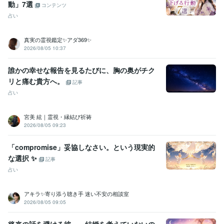
動」7選
コンテンツ
占い
真実の霊視鑑定✨アダ369✨
2026/08/05 10:37
誰かの幸せな報告を見るたびに、胸の奥がチク
リと痛む貴方へ。
記事
占い
宮美 絃｜霊視・縁結び祈祷
2026/08/05 09:23
「compromise」妥協しなさい。という現実的
な選択 ✨
記事
占い
アキラ✨寄り添う聴き手 迷い不安の相談室
2026/08/05 09:05