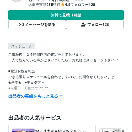
総販売実績
285
評価
4.9
フォロワー
128
無料で見積り相談
メッセージを送る
フォロー
128
スケジュール
ご依頼後、２４時間以内の鑑定をしております。

一人で悩んでいる事がございましたら、お気軽にメッセージ下さい♡

■電話お悩み相談

できる限りスケジュールを合わせますので、お問合せくださいませ。

❀基本❀　●平日夕方～　　

●火曜日　可能です(*^_^*)

出品者の実績をもっと見る
資格・検定
アロマアドバイザー
取得年 : 2008年
リトミック講師
取得年 : 2010年
出品者の人気サービス
エステティシャン
取得年 : 2005年
運転免許
取得年 : 2002年
24H以内可■お悩み全般☆カ
顔相