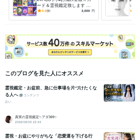
得意分野
ード＆霊視鑑定致します お
☆人
占い
霊視鑑定
人相
悩みを解決する為のヒントお
には
5.0
(9)
2,000
円
4.9
届けします☆仕事、人間関
ます
係、恋愛
定
このブログを見た人にオススメ
霊視鑑定・お盆前、急に仕事場を片づけたくな
る人へ
コンテンツ
占い
真実の霊視鑑定✨アダ369✨
2026/08/05 22:44
霊視・お盆にやりがちな「恋愛運を下げる行