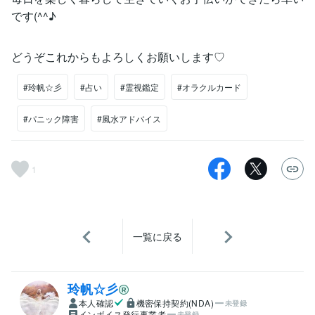
です(^^♪
どうぞこれからもよろしくお願いします♡
#玲帆☆彡
#占い
#霊視鑑定
#オラクルカード
#パニック障害
#風水アドバイス
1
一覧に戻る
玲帆☆彡
本人確認
機密保持契約(NDA)
未登録
インボイス発行事業者
未登録