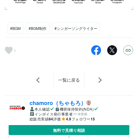
#BGM
#BGM制作
#シンガーソングライター
9
一覧に戻る
chamoro（ちゃもろ）
本人確認
機密保持契約(NDA)
インボイス発行事業者
未登録
総販売実績
84
評価
4.9
フォロワー
15
無料で見積り相談