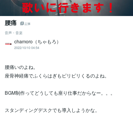
腰痛
記事
音声・音楽
chamoro（ちゃもろ）
2022/10/10 04:54
腰痛いのよね。
座骨神経痛でふくらはぎもピリピリくるのよね。
BGM制作ってどうしても座り仕事だからなー。。。
スタンディングデスクでも導入しようかな。