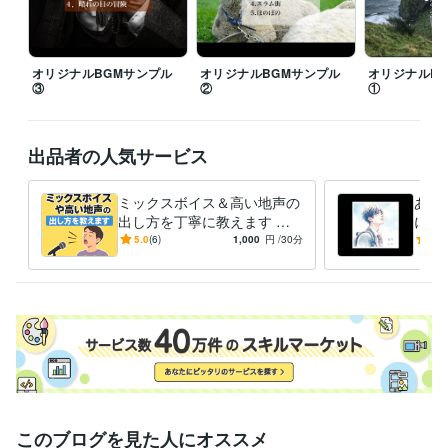
ビジネス・クリエイティブツール
Pro Tools:2年
FL Studio:15年
PowerDirector:1年
Adobe Illustrator:2年
UiPath:2年
オリジナルBGMサンプル
オリジナルBGMサンプル
オリジナルB
得意分野
③
②
①
音楽制作・ナレーション
BGM制作
音楽
音楽制作・ナレーション
作詞・作曲
出品者の人気サービス
学歴
専門学校 東京ビジュアルアーツ
2004年3月 ~ 2006年2月
ミックスボイス＆高い地声の
あな
出し方を丁寧に教えます あ
にし
なたの歌声をブラッシュアッ
シン
5.0
(6)
1,000
円
/30分
5.0
プ！
作し
このブログを見た人にオススメ