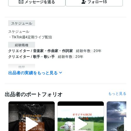
メッセージを送る
フォロー
15
スケジュール
スケジュール

・TikTok週4定期ライブ配信
経験職種
クリエイター / 音楽家・作曲家・作詞家
経験年数 : 20年
クリエイター / 歌手・歌い手
経験年数 : 20年
職歴
出品者の実績をもっと見る
株式会社ＢＩＮＧＯ
2024年2月 ~ 現在
受賞歴
CokeStreetMusic 全国1位
出品者のポートフォリオ
もっと見る
資格・検定
その他情報処理技術者試験
取得年 : 2002年
プログラミング言語・フレームワーク
C#:0年
COBOL:2年
VBA:2年