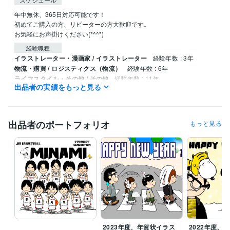
年中無休、365日対応可能です！

初めてご購入の方、リピーターの方大歓迎です。

お気軽にお声掛けください(*^^*)
経験職種
イラストレーター・漫画家 / イラストレーター
経験年数 : 3年
物流・購買 / ロジスティクス（物流）
経験年数 : 6年
ライフスタイル・その他 / その他
経験年数 : 11年
出品者の実績をもっと見る
資格・検定
甲種危険物取扱者
取得年 : 2022年
消防設備士（乙種）
取得年 : 2022年
出品者のポートフォリオ
もっと見る
ビジネス・クリエイティブツール
Procreate:5年
得意分野
イラスト作成・漫画制作
イラスト 似顔 アイコン デザイン
イラスト作成
SNS
アイコン作成
絵描き
学歴
青森公立大学
2003年3月 ~ 2007年2月
2023年度、年賀状イラス
2022年度、