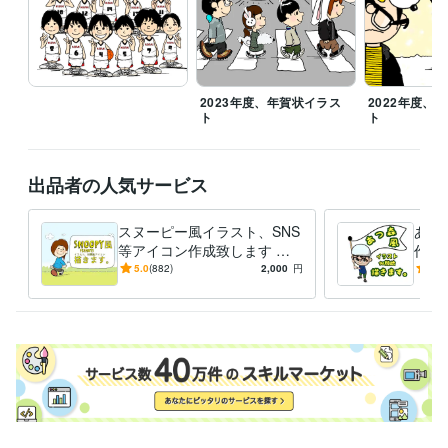
イラスト作成・漫画制作
イラスト 似顔 アイコン デザイン
イラスト作成
SNS
アイコン作成
絵描き
学歴
青森公立大学
2003年3月 ~ 2007年2月
2023年度、年賀状イラス
2022年度、
ト
ト
出品者の人気サービス
スヌーピー風イラスト、SNS
あつ
等アイコン作成致します ス
作成
ヌーピー好きの方へ♪似顔
方へ
5.0
(882)
2,000
円
5.0
絵、アイコン作成致します！
致し