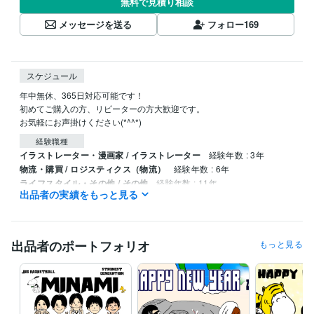
無料で見積り相談
メッセージを送る
フォロー
169
スケジュール
年中無休、365日対応可能です！

初めてご購入の方、リピーターの方大歓迎です。

お気軽にお声掛けください(*^^*)
経験職種
イラストレーター・漫画家 / イラストレーター
経験年数 : 3年
物流・購買 / ロジスティクス（物流）
経験年数 : 6年
ライフスタイル・その他 / その他
経験年数 : 11年
出品者の実績をもっと見る
資格・検定
甲種危険物取扱者
取得年 : 2022年
消防設備士（乙種）
取得年 : 2022年
出品者のポートフォリオ
もっと見る
ビジネス・クリエイティブツール
Procreate:5年
得意分野