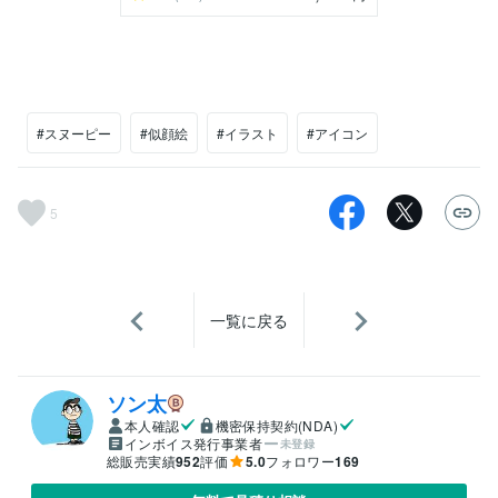
#スヌーピー
#似顔絵
#イラスト
#アイコン
5
一覧に戻る
ソン太
本人確認
機密保持契約(NDA)
インボイス発行事業者
未登録
総販売実績
952
評価
5.0
フォロワー
169