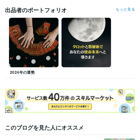
ココナラ初出品
ココナラ初販売
ココナラブログ開始
出品者のポートフォリオ
もっと見る
資格・検定
チャイルドカウンセラー
取得年 : 2023年
得意分野
占い
タロット占い
四柱推命
姓名判断
悩み相談・カウンセリング
ヒーリングカウンセリング
学歴
中央大学
2000年3月 ~ 2004年2月
2024年の運勢
語学力
英語
日常会話レベル
このブログを見た人にオススメ