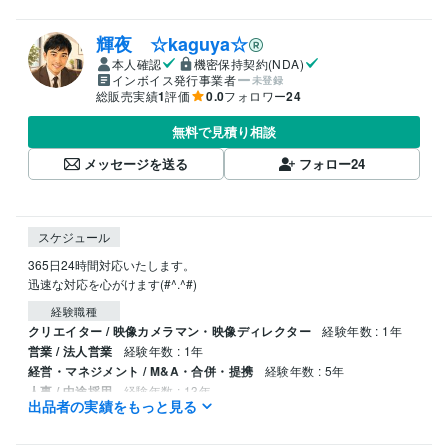
輝夜 ☆kaguya☆
本人確認
機密保持契約(NDA)
インボイス発行事業者
未登録
総販売実績
1
評価
0.0
フォロワー
24
無料で見積り相談
メッセージを送る
フォロー
24
スケジュール
365日24時間対応いたします。

迅速な対応を心がけます(#^.^#)
経験職種
クリエイター / 映像カメラマン・映像ディレクター
経験年数 : 1年
営業 / 法人営業
経験年数 : 1年
経営・マネジメント / M&A・合併・提携
経験年数 : 5年
人事 / 中途採用
経験年数 : 13年
出品者の実績をもっと見る
ライフスタイル・その他 / 占い師
経験年数 : 10年
受賞歴