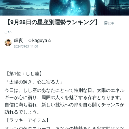
【9月28日の星座別運勢ランキング】
記事
占い
輝夜 ☆kaguya☆
2024/09/27 11:00
【第1位：しし座】
「太陽の輝き、心に宿る力」
今日は、しし座のあなたにとって特別な日。太陽のエネル
ギーが心に宿り、周囲の人々を魅了する存在となります。
自信に満ち溢れ、新しい挑戦への扉を自ら開くチャンスが
訪れるでしょう。
【ラッキーアイテム】
オレンジ色のスカーフ。あなたの情熱を引き出す助けとな