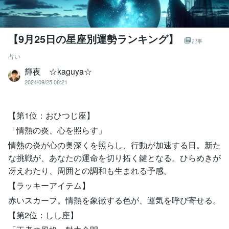
【9月25日の星座別運勢ランキング】
記事
占い
輝夜 ☆kaguya☆
2024/09/25 08:21
【第1位：おひつじ座】
「情熱の炎、心を照らす」
情熱の炎が心の奥深くを照らし、行動が加速する日。新た
な挑戦が、あなたの運命を切り拓く鍵となる。ひらめきが
冴えわたり、周囲との調和も生まれる予感。
【ラッキーアイテム】
赤いスカーフ。情熱を象徴する色が、運気を呼び寄せる。
【第2位：しし座】