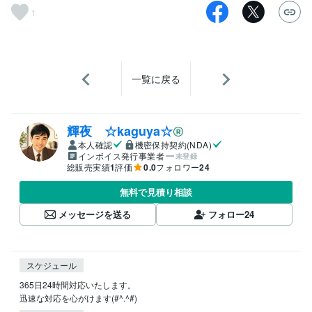
1
一覧に戻る
輝夜 ☆kaguya☆
本人確認
機密保持契約(NDA)
インボイス発行事業者
未登録
総販売実績
1
評価
0.0
フォロワー
24
無料で見積り相談
メッセージを送る
フォロー
24
スケジュール
365日24時間対応いたします。

迅速な対応を心がけます(#^.^#)