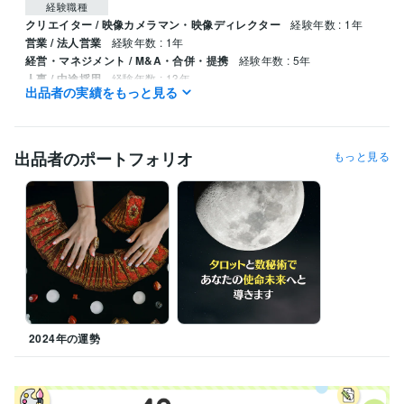
経験職種
クリエイター / 映像カメラマン・映像ディレクター
経験年数 : 1年
営業 / 法人営業
経験年数 : 1年
経営・マネジメント / M&A・合併・提携
経験年数 : 5年
人事 / 中途採用
経験年数 : 13年
出品者の実績をもっと見る
ライフスタイル・その他 / 占い師
経験年数 : 10年
受賞歴
ココナラ初出品
ココナラ初販売
ココナラブログ開始
出品者のポートフォリオ
もっと見る
資格・検定
チャイルドカウンセラー
取得年 : 2023年
得意分野
占い
タロット占い
四柱推命
姓名判断
悩み相談・カウンセリング
ヒーリングカウンセリング
学歴
中央大学
2000年3月 ~ 2004年2月
2024年の運勢
語学力
英語
日常会話レベル