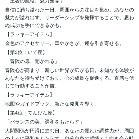
「王者の風格、魅力全開」
自信に満ち溢れた一日。周囲からの注目を集め、あなたの
魅力が溢れ出す。リーダーシップを発揮することで、思わ
ぬ成功を手にできるかも。
【ラッキーアイテム】
金色のアクセサリー。華やかさが、運を引き寄せる。
【第3位：いて座】
「冒険の扉、開かれる」
冒険心が高まり、新しい世界が広がる日。未知なる体験が
あなたを待ち受けており、心の成長を促進する。直感を信
じて行動することが吉。
【ラッキーアイテム】
地図やガイドブック。新たな発見を導く。
【第4位：てんびん座】
「バランスの美、調和をもたらす」
人間関係が円滑に進む日。あなたの優れた調整力が、周囲
の人々に平和をもたらす。自分自身の感情とも向き合う時