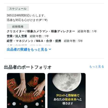
スケジュール
365日24時間対応いたします。

迅速な対応を心がけます(#^.^#)
経験職種
クリエイター / 映像カメラマン・映像ディレクター
経験年数 : 1年
営業 / 法人営業
経験年数 : 1年
経営・マネジメント / M&A・合併・提携
経験年数 : 5年
人事 / 中途採用
経験年数 : 13年
出品者の実績をもっと見る
ライフスタイル・その他 / 占い師
経験年数 : 10年
受賞歴
ココナラ初出品
ココナラ初販売
ココナラブログ開始
出品者のポートフォリオ
もっと見る
資格・検定
チャイルドカウンセラー
取得年 : 2023年
得意分野
占い
タロット占い
四柱推命
姓名判断
悩み相談・カウンセリング
ヒーリングカウンセリング
学歴