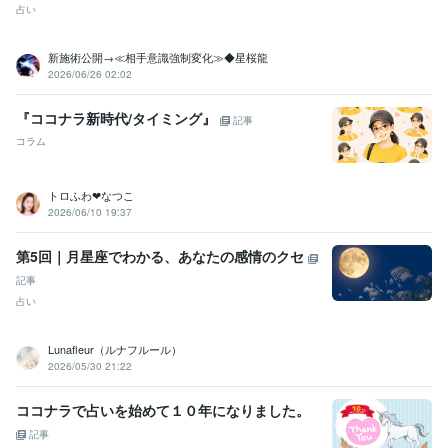
占い
新施術公開→≪相手意識強制変化≫◆星桜龍
2026/06/26 02:02
『ココナラ新時代/タイミング』
記事
コラム
トロふわ❤なつこ
2026/06/10 19:37
第5回｜月星座でわかる、あなたの感情のクセ
記事
占い
Lunafleur（ルナフルール）
2026/05/30 21:22
ココナラで占いを始めて１０年になりました。
記事