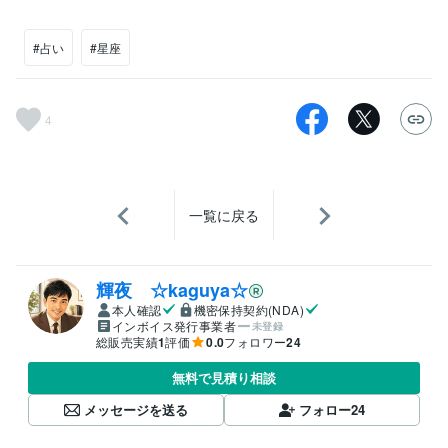
#占い
#星座
4
一覧に戻る
輝夜 ☆kaguya☆
本人確認
機密保持契約(NDA)
インボイス発行事業者
未登録
総販売実績
1
評価
0.0
フォロワー
24
無料で見積り相談
メッセージを送る
フォロー
24