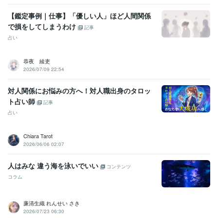
【鑑定事例｜仕事】「優しい人」ほど人間関係
で損をしてしまうわけ
記事
占い
恭夜 綾吏
2026/07/09 22:54
対人関係にお悩みの方へ！対人職出身のタロッ
ト占い師
記事
占い
Chiara Tarot
2026/06/06 02:07
人はみな 違う海を泳いでいい
コンテンツ
コラム
廉清生織 れんせい さき
2026/07/23 06:30