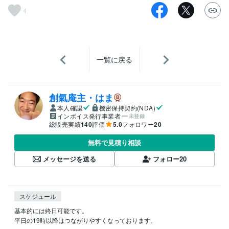
4
一覧に戻る
創氣庵主・はま
本人確認
機密保持契約(NDA)
インボイス発行事業者
未登録
総販売実績
140
評価
5.0
フォロワー
20
無料で見積り相談
メッセージを送る
フォロー
20
スケジュール
基本的には終日可能です。

平日の19時以降はつながりやすくなっております。