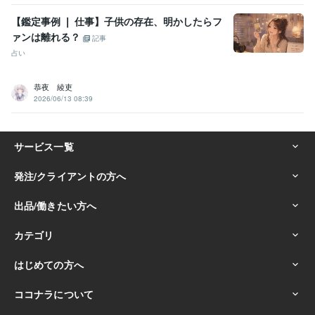
【鑑定事例 ❘ 仕事】子供の存在、明かしたらフ
ァンは離れる？
記事
占い
恭夜 綾吏
2026/06/13 08:39