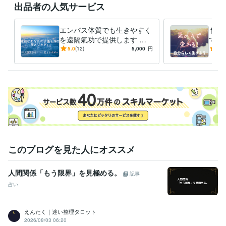
出品者の人気サービス
エンパス体質でも生きやすく
もう
を遠隔氣功で提供します も
で気
う自分を後回しにする生き方
「断
5.0
(12)
5,000
円
5.0
はやめよう！エンパスをギフ
に舐
トへ
ら変
このブログを見た人にオススメ
人間関係「もう限界」を見極める。
記事
占い
えんたく｜迷い整理タロット
2026/08/03 06:20