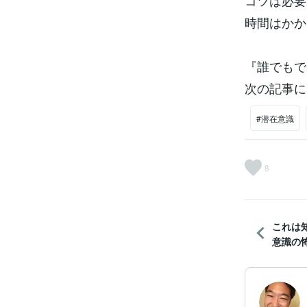
コツは必要
時間はかか
『誰でもで
次の記事に
#潜在意識
8
これは
意識の