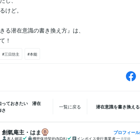
だし、
るけど。
きる潜在意識の書き換え方』は、
て！
#三日坊主
#本能
知っておきたい 潜在
一覧に戻る
潜在意識を書き換える
怖さ
創氣庵主・はま
プロフィール
本人確認
機密保持契約(NDA)
インボイス発行事業者
未登録