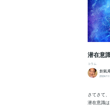
潜在意
コラム
創氣
2024/11/
さてさて、
潜在意識は