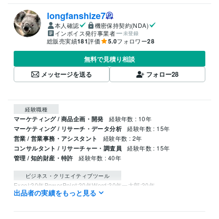
longfanshize7
本人確認
機密保持契約(NDA)
インボイス発行事業者
未登録
総販売実績
181
評価
5.0
フォロワー
28
無料で見積り相談
メッセージを送る
フォロー
28
経験職種
マーケティング / 商品企画・開発
経験年数 : 10年
マーケティング / リサーチ・データ分析
経験年数 : 15年
営業 / 営業事務・アシスタント
経験年数 : 2年
コンサルタント / リサーチャー・調査員
経験年数 : 15年
管理 / 知的財産・特許
経験年数 : 40年
ビジネス・クリエイティブツール
Excel:30年
PowerPoint:30年
Word:30年
一太郎:30年
出品者の実績をもっと見る
得意分野
ビジネス代行・事務代行
特許出願、調査、知財戦略・教育などの相