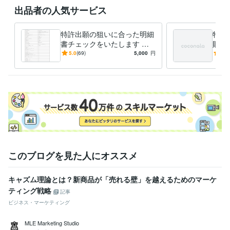
談
出品者の人気サービス
特許、知財
語学力
特許出願の狙いに合った明細
特許
英語
日常会話レベル
書チェックをいたします 特
財教
許等の30年以上の知財経験・
知財
5.0
(69)
5,000
円
5.0
実績を踏まえてアドバイスし
を生
ます
しま
このブログを見た人にオススメ
キャズム理論とは？新商品が「売れる壁」を越えるためのマーケ
ティング戦略
記事
ビジネス・マーケティング
MLE Marketing Studio