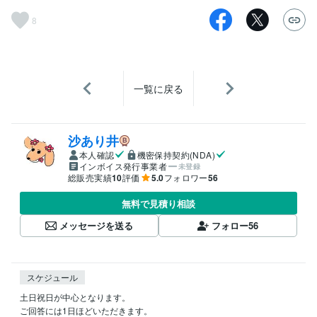
8
一覧に戻る
沙あり井
本人確認
機密保持契約(NDA)
インボイス発行事業者
未登録
総販売実績
10
評価
5.0
フォロワー
56
無料で見積り相談
メッセージを送る
フォロー
56
スケジュール
土日祝日が中心となります。
