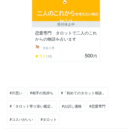
受付休止中
恋愛専門 タロットで二人のこれ
からの物語を占います
沙あり井
500
5.0
円
(10)
#片思い
#相手の気持ち
#「初めてのタロット相談」
#「タロット寄り添い鑑定」
#お試し価格
#恋愛専門
#コスパがいい
#タロット