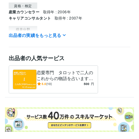
資格・検定
産業カウンセラー
取得年 : 2006年
キャリアコンサルタント
取得年 : 2007年
得意分野
出品者の実績をもっと見る
占い
タロット占い・カウンセリング
片思い 復縁 恋愛
相手の気持ち
出品者の人気サービス
恋愛専門 タロットで二人の
これからの物語を占います
あの人の気持ちと二人の現
5.0
(10)
500
円
在・未来・キーワードをお伝
えします