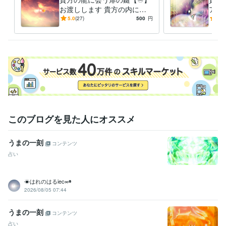
うちよせる波のように～~良くなる良くなると

お渡しします 貴方の内に眠
アイ
１日１ヶ月１年と良くなるとずっと祈っております

る「龍」を呼び覚ます能力を
ご覧
5.0
(27)
500
円
5.0
これからも良くなるとずっと祈っております

活性化しご縁を深める鍵
して
あなたのお心とともに∞*

ぞ
水晶✦植物✦香り✦キャンドルなどで浄化した私の個人オフィスでお待ち
いたしております∞*＊♥️
得意分野
占い
タロット水晶占い
心
恋愛
仕事
人生相談
このブログを見た人にオススメ
うまの一刻
コンテンツ
占い
☀はれのはるiec∞◉
2026/08/05 07:44
うまの一刻
コンテンツ
占い