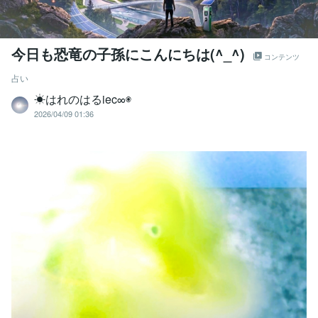
今日も恐竜の子孫にこんにちは(^_^)
コンテンツ
占い
☀はれのはるiec∞◉
2026/04/09 01:36