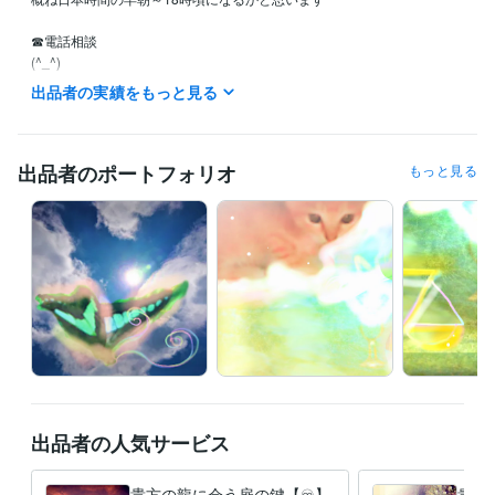
☎電話相談

(^_^)

現在

出品者の実績をもっと見る
週の数日◦朝～夕方間ランダム待機

ご予約は

出品者のポートフォリオ
もっと見る
当日から数日内で可能な時もあります

メッセージから

ご相談ください

_^貴方のお幸せ

時の流れの中

時と共に祈っております

貴方の今はどのような今なのでしょう

あなたのお心とともに

時がたてばたつほどに

出品者の人気サービス
全てはより良くなって

１日が１ヶ月となり１年となり

良くなる繰り返し

貴方の龍に会う扉の鍵【♾️】
貴方