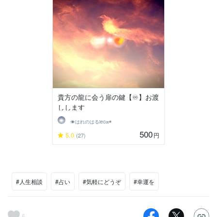
貴方の龍に会う扉の鍵【♾️】お渡
しします
☀はれのはるiec∞◉
500
5.0
円
(27)
#人生相談
#占い
#気軽にどうぞ
#幸運を
5