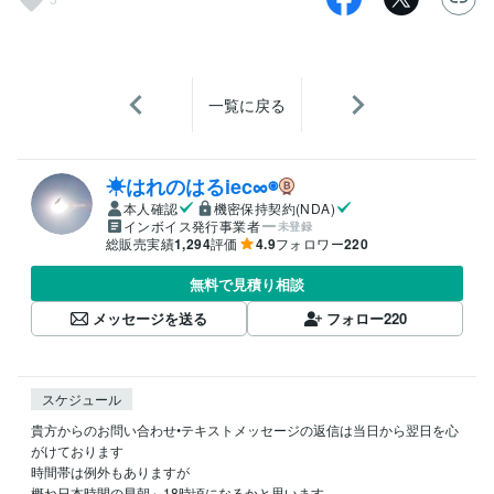
一覧に戻る
☀はれのはるiec∞◉
本人確認
機密保持契約(NDA)
インボイス発行事業者
未登録
総販売実績
1,294
評価
4.9
フォロワー
220
無料で見積り相談
メッセージを送る
フォロー
220
スケジュール
貴方からのお問い合わせ•テキストメッセージの返信は当日から翌日を心
がけております

時間帯は例外もありますが

概ね日本時間の早朝～18時頃になるかと思います
