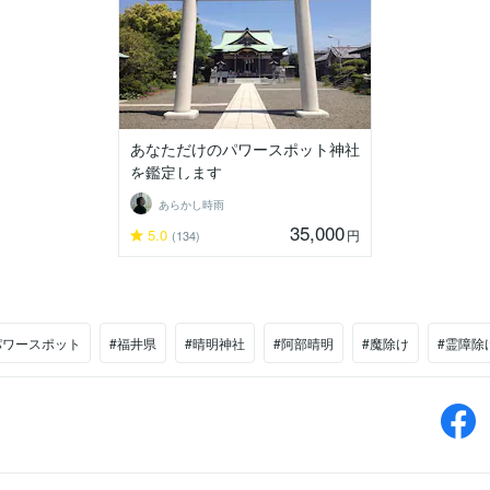
あなただけのパワースポット神社
を鑑定します
あらかし時雨
35,000
5.0
円
(134)
パワースポット
#福井県
#晴明神社
#阿部晴明
#魔除け
#霊障除