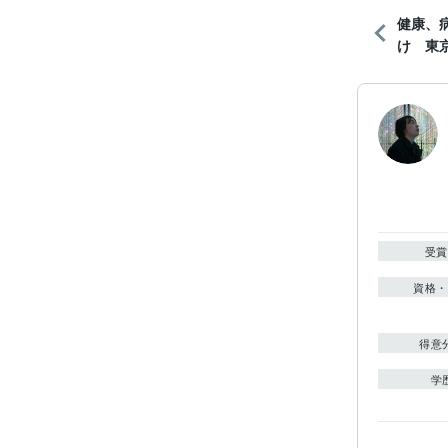
健康、
け 東京
受賞
資格・
得意
学