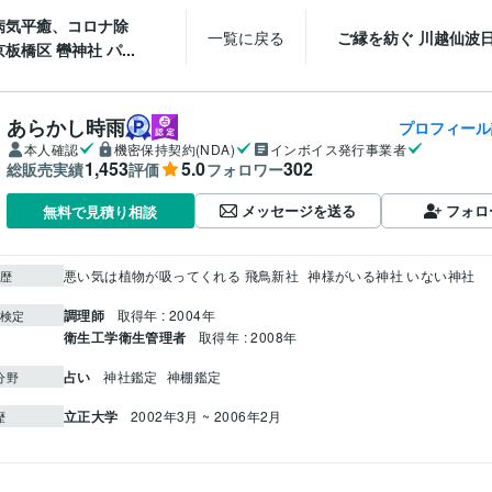
病気平癒、コロナ除
一覧に戻る
ご縁を紡ぐ 川越仙波
板橋区 轡神社 パ...
あらかし時雨
プロフィール
本人確認
機密保持契約(NDA)
インボイス発行事業者
1,453
5.0
302
総販売実績
評価
フォロワー
メッセージを送る
フォロ
無料で見積り相談
悪い気は植物が吸ってくれる 飛鳥新社
神様がいる神社 いない神社
歴
調理師
取得年 : 2004年
検定
衛生工学衛生管理者
取得年 : 2008年
占い
神社鑑定
神棚鑑定
分野
立正大学
2002年3月 ~ 2006年2月
歴