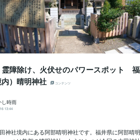
、霊障除け、火伏せのパワースポット 福
境内）晴明神社
コンテンツ
かし時雨
16 13:44
田神社境内にある阿部晴明神社です。福井県に阿部晴