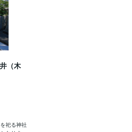
井（木
明を祀る神社