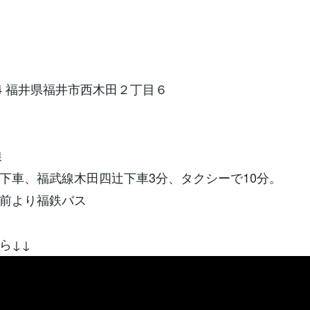
004 福井県福井市西木田２丁目６
線
下車、福武線木田四辻下車3分、タクシーで10分。
前より福鉄バス
ら↓↓