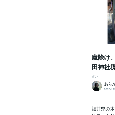
魔除け
田神社
占い
あら
2020/12/
福井県の木