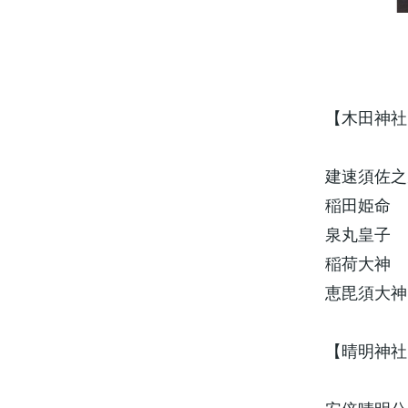
【木田神社
建速須佐之
稲田姫命
泉丸皇子
稲荷大神
恵毘須大神
【晴明神社