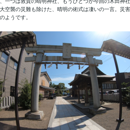
、一つは敦賀の晴明神社、もうひとつが今回の木田神
大空襲の災難も除けた、晴明の術式は凄いの一言。災
のようです。