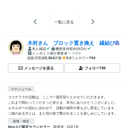
一覧に戻る
木村きん ブロック置き換え 縁結び
本人確認
機密保持契約(NDA)
インボイス発行事業者
未登録
総販売実績
5,564
評価
5.0
フォロワー
749
メッセージを送る
フォロー
749
スケジュール
ココナラでの活動は、ここで一度区切りとさせていただきます。

これまで関わってくださった皆さま、本当にありがとうございました。

エネルギーの流れに合わせて、活動の場所や形も少し変化しています。
ご縁のある方とは、また別の形で繋がれることを楽しみにしています。
資格・検定
hiroスピ認定カウンセラー
取得年 : 2021年