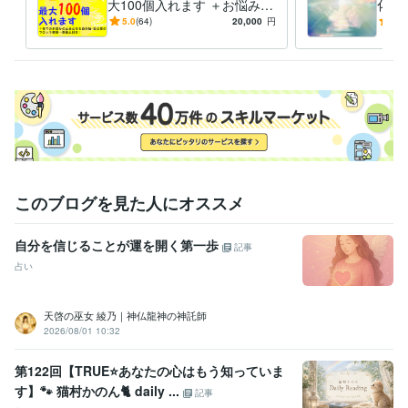
大100個入れます ＋お悩みの
化！
土台！自分軸、自己愛ブロッ
揮、
5.0
(64)
20,000
円
5.0
ク最大20個料金内
動力
し
このブログを見た人にオススメ
自分を信じることが運を開く第一歩
記事
占い
天啓の巫女 綾乃｜神仏龍神の神託師
2026/08/01 10:32
第122回【TRUE⭐️あなたの心はもう知っていま
す】🐾 猫村かのん🐈 daily ...
記事