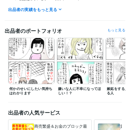
出品者の実績をもっと見る
ビジネス・クリエイティブツール
CLIP STUDIO PAINT:5年
得意分野
出品者のポートフォリオ
もっと見る
占い
ブロック置き換え
縁結び
エーテルコードカット
ヒーリング
人間関係 恋愛 仕事
何かのせいにしたい気持ち
嫌いな人に不幸になってほ
嫉妬をする人
はわかります
しい！？
る人
出品者の人気サービス
商売繁盛＆お金のブロック最
貴方の