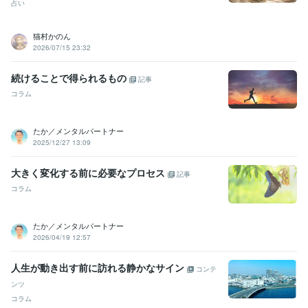
占い
猫村かのん
2026/07/15 23:32
続けることで得られるもの
記事
コラム
たか／メンタルパートナー
2025/12/27 13:09
大きく変化する前に必要なプロセス
記事
コラム
たか／メンタルパートナー
2026/04/19 12:57
人生が動き出す前に訪れる静かなサイン
コンテ
ンツ
コラム