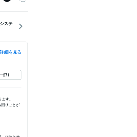
システ
詳細を見る
ー
271
ます。

お困りごとが
経験年数