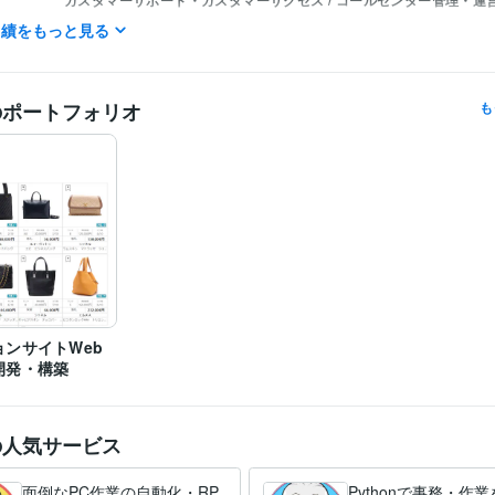
カスタマーサポート・カスタマーサクセス / コールセンター管理・運
: 10年
実績をもっと見る
yousystem
2018年10月 ~ 現在
歴
メンタルヘルスマネジメント検定
取得年 : 2016年
検定
のポートフォリオ
も
情報セキュリティマネジメント
取得年 : 2015年
Python:5年
VBA:8年
JavaScript:5年
jQuery:5年
HTML:5年
CSS:5年
PHP
ミング言
ムワーク
Bootstrap:3年
Flask:3年
SQLite:4年
Stable Diffusion:2年
Access:25年
Excel:25年
Google スプレッドシート
クリエイ
ツール
PowerPoint:25年
Word:25年
BASE:5年
PCA:25年
ChatGPT:2年
ゆっくりMovieMaker:1年
Cubase:29年
Cakewalk:6年
Electron:0年
Flutter:0年
ツール
ョンサイトWeb
開発・構築
の人気サービス
面倒なPC作業の自動化・RP
Pythonで事務・作