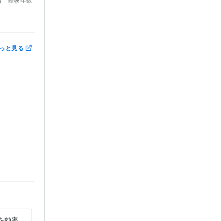
営
っと見る
:5年
:15年
業を効率
ソフト・ツールの開発のご相