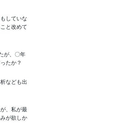
像もしていな
たこと改めて
たが、〇年
だったか？
分析なども出
すが、私が最
組みが欲しか