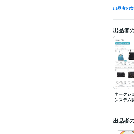
出品者の
職
資格・
出品者
プログラ
語・フレー
ビジネス・
ティブ
その他
オークシ
システム
出品者