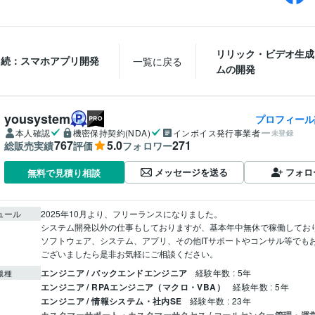
リリック・ビデオ生成
続：スマホアプリ開発
一覧に戻る
ムの開発
yousystem
プロフィール
本人確認
機密保持契約(NDA)
インボイス発行事業者
未登録
767
5.0
271
総販売実績
評価
フォロワー
メッセージを送る
フォロ
無料で見積り相談
ュール
2025年10月より、フリーランスになりました。

システム開発以外の仕事もしておりますが、基本年中無休で稼働しており
ソフトウェア、システム、アプリ、その他ITサポートやコンサル等でも
ございましたら是非お気軽にご相談ください。
エンジニア / バックエンドエンジニア
経験年数 : 5年
職種
エンジニア / RPAエンジニア（マクロ・VBA）
経験年数 : 5年
エンジニア / 情報システム・社内SE
経験年数 : 23年