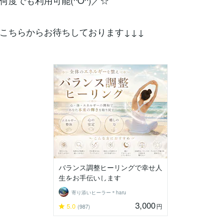
何度でも利用可能(^O^)／☆
こちらからお待ちしております↓↓↓
バランス調整ヒーリングで幸せ人
生をお手伝いします
寄り添いヒーラー＊haru
3,000
5.0
円
(987)