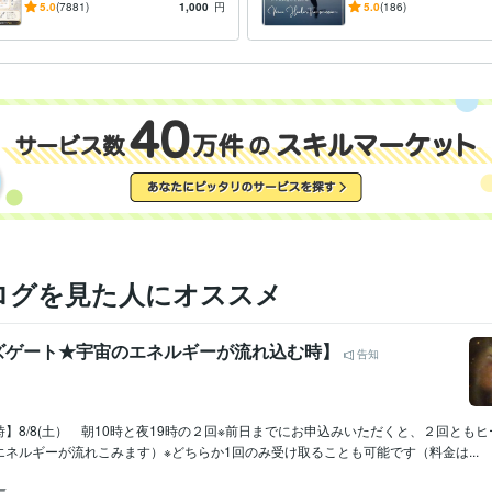
　迅速に連絡を送らせていただきます。

んとなく不調が続く方へ、や
話す・歌うだけで癒
5.0
(7881)
1,000
円
5.0
(186)
▶他にも色々なメソッドがありますのでお気軽にご相談ください。

さしく整えるエネルギー調整
が広がり癒しの輪が
いきます
柔軟に対応させて頂いておりますので、

お気軽にご相談をお待ちしております(*^^*)
ライフスタイル・その他 / 占い師
経験年数 : 20年
職種
ライフスタイル・その他 / その他
経験年数 : 20年
占い
浄化やエネルギー調整
プロテクション
変容ワーク
分野
ヒーリング
浄化
プロテクション
オーラ
チャクラ
開運
人間関係
スピリチュアル
ログを見た人にオススメ
ズゲート★宇宙のエネルギーが流れ込む時】
告知
】8/8(土） 朝10時と夜19時の２回※前日までにお申込みいただくと、２回とも
ネルギーが流れこみます）※どちらか1回のみ受け取ることも可能です（料金は...