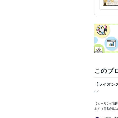
経験
得意
このブ
【ライオン
占い
【ヒーリング日時
ます（自動的にエ