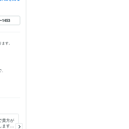
ー
1453
ます。

、

、

で貴方が
エネルギーに影響されて毎日
します
つらい方を守ります 敏感な