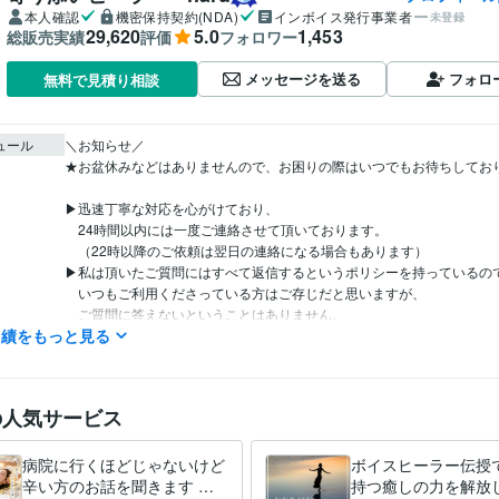
本人確認
機密保持契約(NDA)
インボイス発行事業者
未登録
29,620
5.0
1,453
総販売実績
評価
フォロワー
メッセージを送る
フォロ
無料で見積り相談
ュール
＼お知らせ／

★お盆休みなどはありませんので、お困りの際はいつでもお待ちしており
▶迅速丁寧な対応を心がけており、

　24時間以内には一度ご連絡させて頂いております。

　（22時以降のご依頼は翌日の連絡になる場合もあります）

▶私は頂いたご質問にはすべて返信するというポリシーを持っているので
　いつもご利用くださっている方はご存じだと思いますが、

　ご質問に答えないということはありません。

実績をもっと見る
　ただ、ご質問いただくタイミングが、トークルームがクローズされた時
　私のところにメッセージがあったことがわからないため、

　全て注意して確認をしていますが気づけない場合もあります。

　質問したのに返信がない・・という場合は、

の人気サービス
　お手数ですが再度メッセージで頂けると助かりますm(__)m

────────────

▶365日24時間いつでもご依頼は受け付けております。　

病院に行くほどじゃないけど
ボイスヒーラー伝授
▶諸事情で対応・ご連絡が遅れる場合は、

辛い方のお話を聞きます な
持つ癒しの力を解放