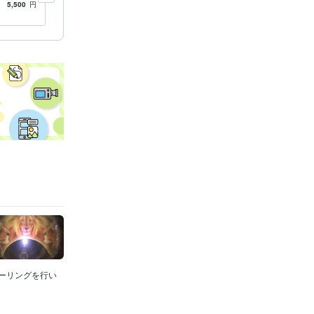
しの波動
あなたがエネルギーの影響を
5,500
円
5.0
(1183)
3,000
円
広がって
受けず安心して過ごせるよう
に
豊かさ
ヒーリングを行い