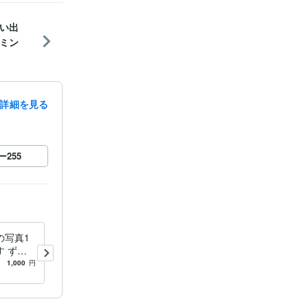
い出
ミン
詳細を見る
ー
255
の写真1
誰にも言えない恋│本音と未
 ずっ
来を霊視で深読みします 否
、瞳の奥
定しません。苦しい恋だから
1,000
円
5.0
(6)
1,000
円
こそ、真実を視ます