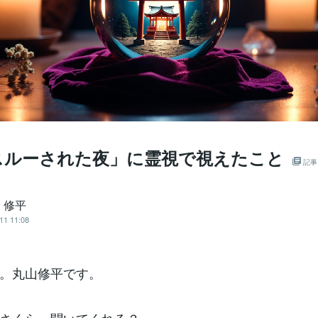
スルーされた夜」に霊視で視えたこと
記事
 修平
11 11:08
。丸山修平です。