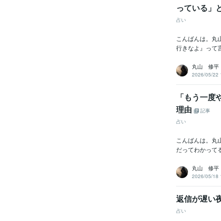
っている」
占い
こんばんは。丸
行きなよ』って言
丸山 修平
2026/05/22 
「もう一度
理由
記事
占い
こんばんは。丸
だってわかってる
丸山 修平
2026/05/18 
返信が遅い
占い