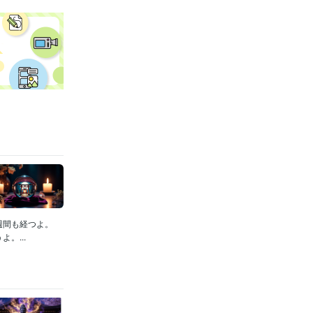
週間も経つよ。
。...