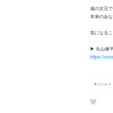
魂の次元で
本来のあな
気になるこ
▶︎ 丸山
https://co
#ツインレイ
7