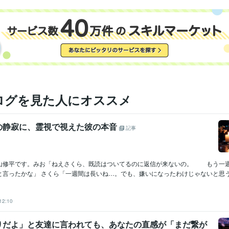
ログを見た人にオススメ
の静寂に、霊視で視えた彼の本音
記事
山修平です。みお「ねえさくら、既読はついてるのに返信が来ないの。 もう一
言ったかな」 さくら「一週間は長いね…。でも、嫌いになったわけじゃないと思うよ
12:10
りだよ」と友達に言われても、あなたの直感が「まだ繋が