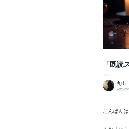
「既読
占い
丸山
2026/05/
こんばんは