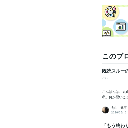
このブ
既読スルー
占い
こんばんは。丸
私、何か悪いこと
丸山 修平
2026/05/10 
「もう終わ