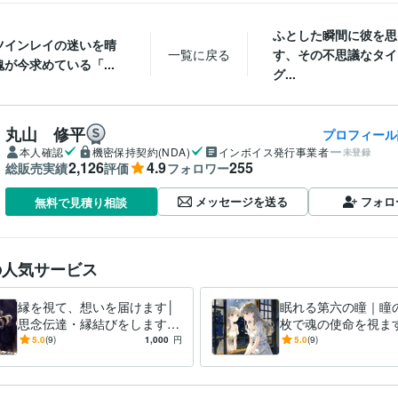
ふとした瞬間に彼を思
ツインレイの迷いを晴
一覧に戻る
す、その不思議なタイ
が今求めている「...
グ...
丸山 修平
プロフィール
本人確認
機密保持契約(NDA)
インボイス発行事業者
未登録
2,126
4.9
255
総販売実績
評価
フォロワー
メッセージを送る
フォロ
無料で見積り相談
の人気サービス
縁を視て、想いを届けます│
眠れる第六の瞳｜瞳
思念伝達・縁結びをします
枚で魂の使命を視ます
言葉にできない想いも、魂は
と探していた答えが
5.0
(9)
1,000
円
5.0
(9)
受け取っています
から届きます