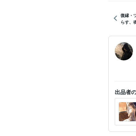
復縁・
らす、魂
出品者