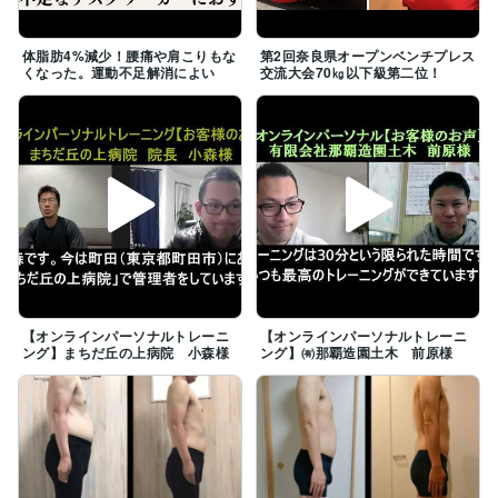
体脂肪4%減少！腰痛や肩こりもな
第2回奈良県オープンベンチプレス
くなった。運動不足解消によい
交流大会70㎏以下級第二位！
【オンラインパーソナルトレーニ
【オンラインパーソナルトレーニ
ング】まちだ丘の上病院 小森様
ング】㈲那覇造園土木 前原様