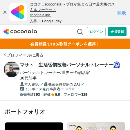
会員登録で10％割引クーポンを獲得！
プロフィールに戻る
マサト 生活習慣改善パーソナルトレーナー
パーソナルトレーナー/世界一の朝活家
30代前半
本人確認
機密保持契約(NDA)
インボイス発行事業者
未登録
販売実績
393
評価
5.0
フォロワー
329
ポートフォリオ