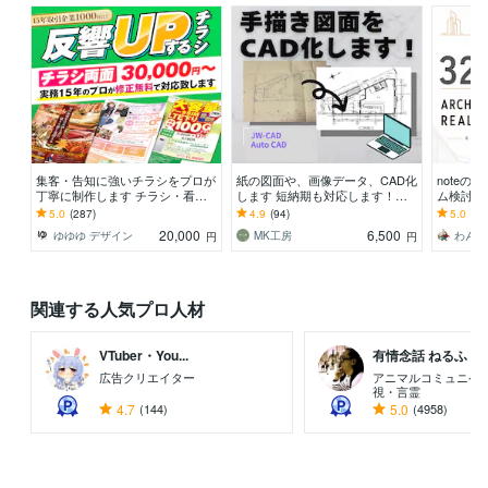
集客・告知に強いチラシをプロが
紙の図面や、画像データ、CAD化
note
丁寧に制作します チラシ・看
します 短納期も対応します！お
ム検討を行
板・三つ折り・パンフ・ポスタ
気軽にご相談ください
ーシップ
5.0
(287)
4.9
(94)
5.0
(98
ー・メニュー OK！
20,000
6,500
ゆゆゆ デザイン
MK工房
わん1
円
円
関連する人気プロ人材
VTuber・You...
有情念話 ねるふ ..
広告クリエイター
アニマルコミュニケ
視・言霊
4.7
(144)
5.0
(4958)