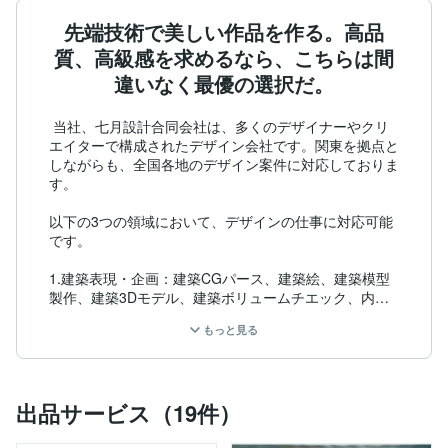
先端技術で美しい作品を作る。高品
質、高級感を求めるなら、こちらは間
違いなく最優の選択だ。
 当社、七月設計合同会社は、多くのデザイナーやクリ
エイターで構成されたデザイン会社です。関東を拠点と
しながらも、全国各地のデザイン案件に対応しておりま
す。

以下の3つの領域において、デザインの仕事に対応可能
です。

1.建築表現・企画：建築CGパース、建築絵、建築模型
製作、建築3Dモデル、建築ボリュームチエック、内装
デザイン、施工図作成。

もっと見る
2.平面デザイン：イラスト作成（人物、風景）、ロゴデ
ザイン、ポスター、メニュー、チラシ、名刺、PPT作
成、油絵、水彩画、漫画製作。

出品サービス（19件）
3.動画作成：3Dアニメーション、2Dアニメーション
