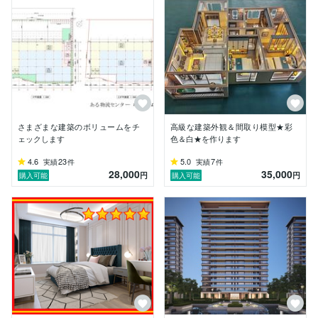
私たちのチームは、建築学科や美術大学出身の専門家で
構成されており、その知識と経験を結集して、お客様の
ニーズに応じた独創的なデザインを提供しています。

デザインに関するお仕事がございましたら、何卒お気軽
にお声がけください。

心よりお待ち申し上げております。
さまざまな建築のボリュームをチ
高級な建築外観＆間取り模型★彩
ェックします
色＆白★を作ります
4.6
23
5.0
7
実績
件
実績
件
28,000
35,000
円
円
購入可能
購入可能