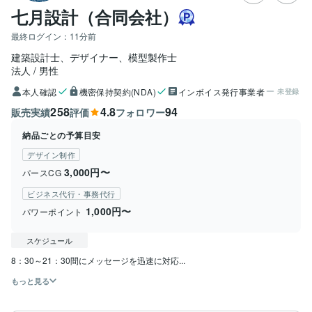
七月設計（合同会社）
最終ログイン：
11分前
建築設計士、デザイナー、模型製作士
法人
男性
本人確認
機密保持契約(NDA)
インボイス発行事業者
未登録
258
4.8
94
販売実績
評価
フォロワー
納品ごとの予算目安
デザイン制作
3,000円〜
パースCG
ビジネス代行・事務代行
1,000円〜
パワーポイント
スケジュール
8：30～21：30間にメッセージを迅速に対応...
もっと見る