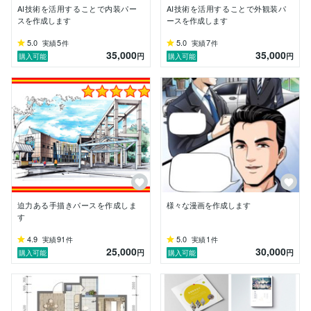
AI技術を活用することで内装パー
AI技術を活用することで外観装パ
スを作成します
ースを作成します
5.0
5
5.0
7
実績
件
実績
件
35,000
35,000
円
円
購入可能
購入可能
迫力ある手描きパースを作成しま
様々な漫画を作成します
す
4.9
91
5.0
1
実績
件
実績
件
25,000
30,000
円
円
購入可能
購入可能