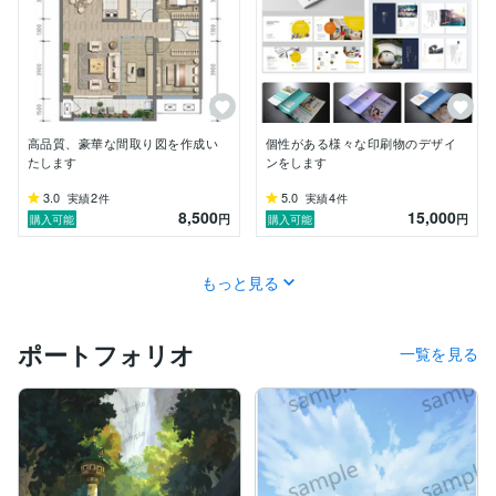
高品質、豪華な間取り図を作成い
個性がある様々な印刷物のデザイ
たします
ンをします
3.0
2
5.0
4
実績
件
実績
件
8,500
15,000
円
円
購入可能
購入可能
もっと見る
ポートフォリオ
一覧を見る