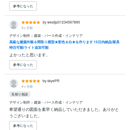
参考になった
by weatjp01234567890
3ヶ月前
デザイン制作
>
建築・パース作成・インテリア
高級な建築外観＆間取り模型★彩色＆白★を作ります 15日内納品/家具
特注可能/ライト追加可能
よかったと思います。
参考になった
by skyePR
4ヶ月前
見積り相談
デザイン制作
>
建築・パース作成・インテリア
希望通りの図面を素早く納品していただきました。ありがと
うございました。
参考になった