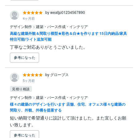
by weatjp01234567890
4ヶ月前
デザイン制作
>
建築・パース作成・インテリア
高級な建築外観＆間取り模型★彩色＆白★を作ります 15日内納品/家具
特注可能/ライト追加可能
丁寧なご対応ありがとうございました。
参考になった
by グローブス
5ヶ月前
見積り相談
デザイン制作
>
建築・パース作成・インテリア
様々の建築のデザインを行います 店舗、住宅、オフェス様々な建築の
間取り、外観、外構を提案する
短い納期で希望通りに設計して頂けました。また宜しくお願
い致します。
参考になった