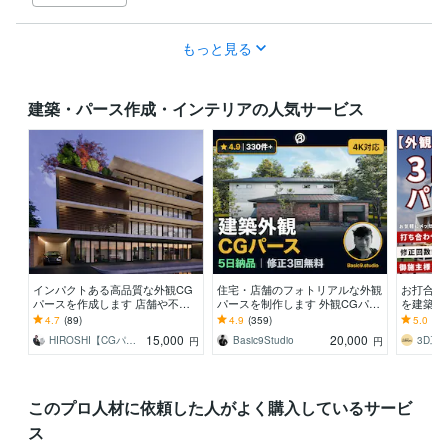
もっと見る
建築・パース作成・インテリアの人気サービス
インパクトある高品質な外観CG
住宅・店舗のフォトリアルな外観
お打合せ
パースを作成します 店舗や不動
パースを制作します 外観CGパー
を建築士
産のチラシ、施主様へのプレゼン
ス330件超｜チーム制・4K・5日
模~大規
4.7
(89)
4.9
(359)
5.0
(13
等で必要な方へ
納品
ボイス対
15,000
20,000
HIROSHI【CGパース4日で作成】
Basic9Studio
円
円
このプロ人材に依頼した人がよく購入しているサービ
ス