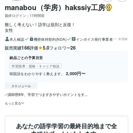
manabou（学房）hakssiy工房
最終ログイン：
11時間前
難しく考えない！語学は規則と反復！
女性
本人確認
機密保持契約(NDA)
インボイス発行事業者
未登録
166
5.0
26
販売実績
評価
フォロワー
納品ごとの予算目安
学習指導・資格・キャリア相談
2,000円〜
韓国語をわかりやすく教えます。
スケジュール
✅講師歴8年、学習でつまずきやすいポイントをす...
もっと見る
あなたの語学学習の最終目的地まで全