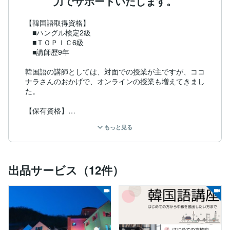
力でサポートいたします。
【韓国語取得資格】

　■ハングル検定2級

　■ＴＯＰＩＣ6級

　■講師歴9年

韓国語の講師としては、対面での授業が主ですが、ココ
ナラさんのおかげで、オンラインの授業も増えてきまし
た。

【保有資格】

　■ＩＴパスポート

もっと見る
　■情報セキュリティマネジメント

　■秘書検定1級

　■カラーコーディネーター2級

　■色彩検定3級

出品サービス（12件）
　■コミュニケーション検定上級

   ■ＴＯＥＩＣ650点

（まだまだですが、基礎や、TOEIC対策は丁寧に教える
ことができます）

その時の自分に合った正しい方法で（習得内容や経験、
生活環境等によって学習方法は変えていくのがいいで