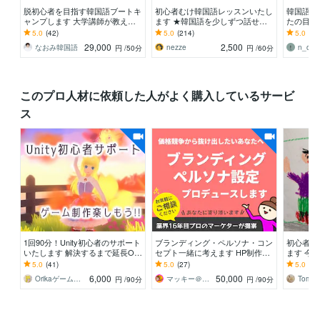
脱初心者を目指す韓国語ブートキ
初心者むけ韓国語レッスンいたし
韓国語レ
ャンプします 大学講師が教える
ます ★韓国語を少しずつ話せる
たの目的
「はじめての韓国語」(月１０回
ようになる喜びを皆さんに！
5.0
(42)
5.0
(214)
5.0
(65
コース)
29,000
2,500
なおみ韓国語
nezze
n_o__
円
/50分
円
/60分
このプロ人材に依頼した人がよく購入しているサービ
ス
1回90分！Unity初心者のサポート
ブランディング・ペルソナ・コン
初心者向
いたします 解決するまで延長O
セプト一緒に考えます HP制作や
ます 今
K！無料相談OK！前提知識は一切
インスタ初期設計にも対応。女性
という方
5.0
(41)
5.0
(27)
5.0
(14
不要！
向けサービスに強い
6,000
50,000
Orikaゲーム制作
マッキー＠強み引き出すブランドディレクタ
円
/90分
円
/90分