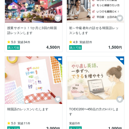
す）、努力し続けることが上達の一番の秘訣だと思って
おります。
授業サポート！1か月に3回の韓国
初～中級者向の話せる韓国語レッ
語レッスンします
スンをします
5.0
34
4.9
22
実績
件
実績
件
4,500
1,500
円
円
購入可能
購入可能
韓国語のレッスンいたします
TOEIC200〜450点の方のﾚｯｽﾝしま
す
5.0
11
0
実績
件
実績
件
3,000
1,000
円
円
購入可能
購入可能