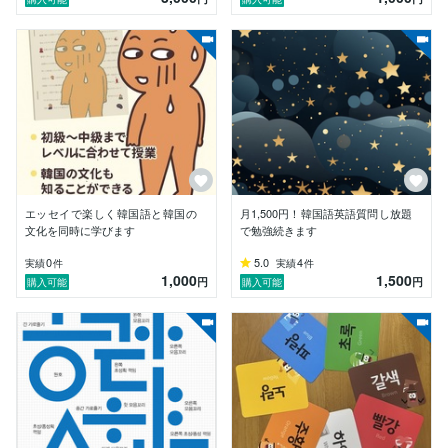
エッセイで楽しく韓国語と韓国の
月1,500円！韓国語英語質問し放題
文化を同時に学びます
で勉強続きます
0
5.0
4
実績
件
実績
件
1,000
1,500
円
円
購入可能
購入可能