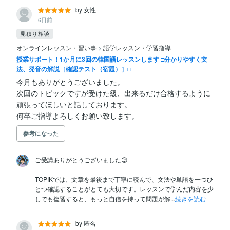
by 女性
6日前
見積り相談
オンラインレッスン・習い事
>
語学レッスン・学習指導
授業サポート！1か月に3回の韓国語レッスンします □分かりやすく文
法、発音の解説［確認テスト（宿題）］□
今月もありがとうございました。

次回のトピックですが受けた級、出来るだけ合格するように
頑張ってほしいと話しております。

何卒ご指導よろしくお願い致します。
参考になった
ご受講ありがとうございました😊

TOPIKでは、文章を最後まで丁寧に読んで、文法や単語を一つひ
とつ確認することがとても大切です。レッスンで学んだ内容を少
しでも復習すると、もっと自信を持って問題が解...
続きを読む
by 匿名