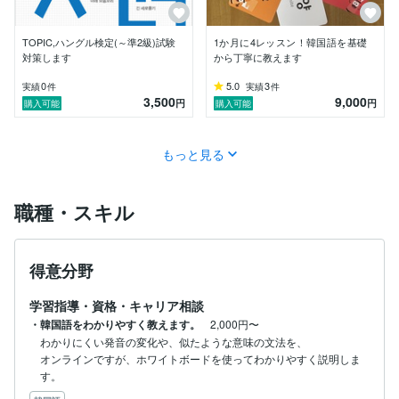
TOPIC,ハングル検定(～準2級)試験
1か月に4レッスン！韓国語を基礎
対策します
から丁寧に教えます
0
5.0
3
実績
件
実績
件
3,500
9,000
円
円
購入可能
購入可能
もっと見る
職種・スキル
得意分野
学習指導・資格・キャリア相談
・韓国語をわかりやすく教えます。
2,000円〜
わかりにくい発音の変化や、似たような意味の文法を、

オンラインですが、ホワイトボードを使ってわかりやすく説明しま
す。