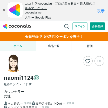
会員登録で10％割引クーポンを獲得！
ホーム
出品一覧
評価
naomi1124
最終ログイン：
1日前
カウンセラー
女性
本人確認
機密保持契約(NDA)
未登録
未登録
インボイス発行事業者
未登録