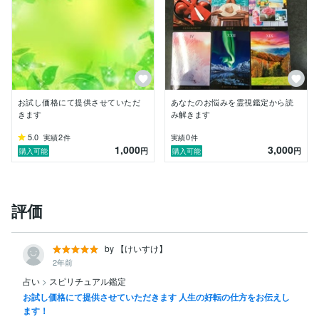
お試し価格にて提供させていただ
あなたのお悩みを霊視鑑定から読
きます
み解きます
5.0
2
0
実績
件
実績
件
1,000
3,000
円
円
購入可能
購入可能
評価
by 【けいすけ】
2年前
占い
>
スピリチュアル鑑定
お試し価格にて提供させていただきます 人生の好転の仕方をお伝えし
ます！